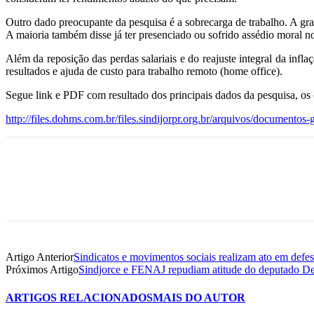
Outro dado preocupante da pesquisa é a sobrecarga de trabalho. A gra
A maioria também disse já ter presenciado ou sofrido assédio moral no 
Além da reposição das perdas salariais e do reajuste integral da infla
resultados e ajuda de custo para trabalho remoto (home office).
Segue link e PDF com resultado dos principais dados da pesquisa, os
http://files.dohms.com.br/files.sindijorpr.org.br/arquivos/docum
Artigo Anterior
Sindicatos e movimentos sociais realizam ato em defe
Próximos Artigo
Sindjorce e FENAJ repudiam atitude do deputado Dele
ARTIGOS RELACIONADOS
MAIS DO AUTOR