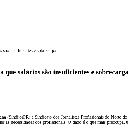
ICA
SINDICATOS
LEGISLAÇÃO
NOTAS OFICIAIS
s são insuficientes e sobrecarga...
a que salários são insuficientes e sobrecarg
raná (SindijorPR) e Sindicato dos Jornalistas Profissionais do Norte do
nder as necessidades dos profissionais. O dado é o que mais preocupa,