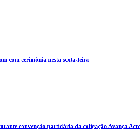
m com cerimônia nesta sexta-feira
s durante convenção partidária da coligação Avança Acr