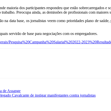
nde maioria dos participantes respondeu que estão sobrecarregados e s
trabalho. Preocupa ainda, as demissões de profissionais com maiores salá
ção na data base, os jornalistas veem como prioridades plano de saúde, 
 quais servirão de base para negociações com os empregadores.
entos-gerais/Pesquisa%20Campanha%20Salarial%202022-2023%20Resultad
sa de Assange
gado Cavalcante de instigar manifestantes contra jornalistas