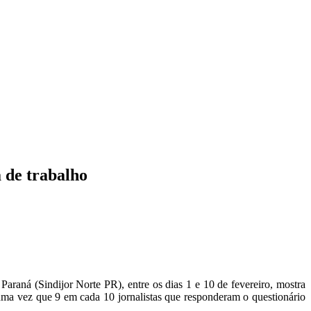
CARTEIRAS DE JORNALISTAS
CONTATO
PEC DO DIPLOMA
a de trabalho
 Paraná (Sindijor Norte PR), entre os dias 1 e 10 de fevereiro, mostra
 uma vez que 9 em cada 10 jornalistas que responderam o questionário