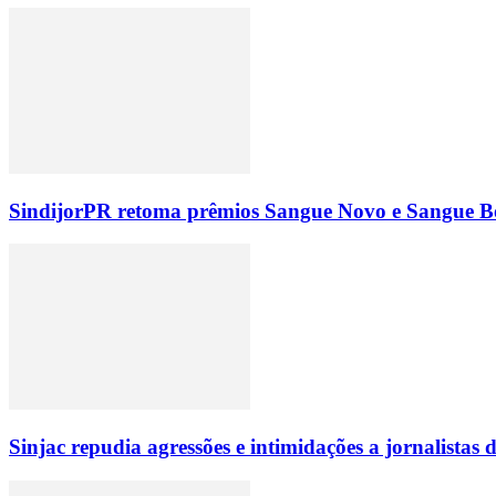
SindijorPR retoma prêmios Sangue Novo e Sangue Bo
Sinjac repudia agressões e intimidações a jornalista