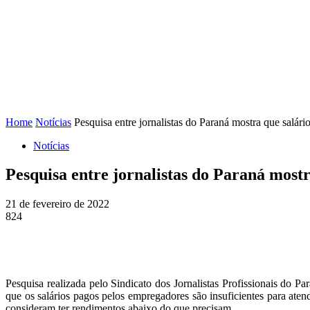
FENAJ
DIRETORIA
COMISSÃO NACIONAL DE ÉT
Home
Notícias
Pesquisa entre jornalistas do Paraná mostra que salário
Notícias
Pesquisa entre jornalistas do Paraná mostr
21 de fevereiro de 2022
824
Pesquisa realizada pelo Sindicato dos Jornalistas Profissionais do Pa
que os salários pagos pelos empregadores são insuficientes para ate
consideram ter rendimentos abaixo do que precisam.