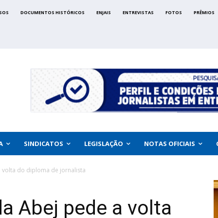
SOS
DOCUMENTOS HISTÓRICOS
ENJAIS
ENTREVISTAS
FOTOS
PRÊMIOS
A
SINDICATOS
LEGISLAÇÃO
NOTAS OFICIAIS
 volta do diploma de jornalista
da Abej pede a volta