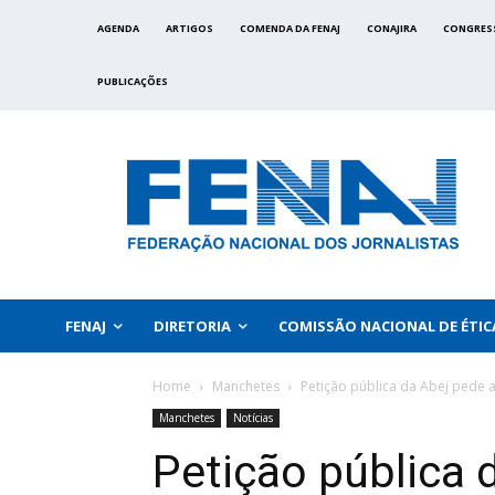
AGENDA
ARTIGOS
COMENDA DA FENAJ
CONAJIRA
CONGRES
PUBLICAÇÕES
FENAJ
DIRETORIA
COMISSÃO NACIONAL DE ÉTIC
Home
Manchetes
Petição pública da Abej pede a
Manchetes
Notícias
Petição pública 