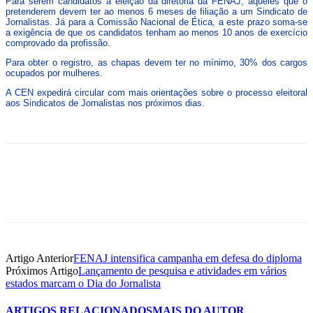
Para serem candidatos à eleição da diretoria da FENAJ, aqueles que o
pretenderem devem ter ao menos 6 meses de filiação a um Sindicato de
Jornalistas. Já para a Comissão Nacional de Ética, a este prazo soma-se
a exigência de que os candidatos tenham ao menos 10 anos de exercício
comprovado da profissão.
Para obter o registro, as chapas devem ter no mínimo, 30% dos cargos
ocupados por mulheres.
A CEN expedirá circular com mais orientações sobre o processo eleitoral
aos Sindicatos de Jornalistas nos próximos dias.
Artigo Anterior
FENAJ intensifica campanha em defesa do diploma
Próximos Artigo
Lançamento de pesquisa e atividades em vários
estados marcam o Dia do Jornalista
ARTIGOS RELACIONADOS
MAIS DO AUTOR