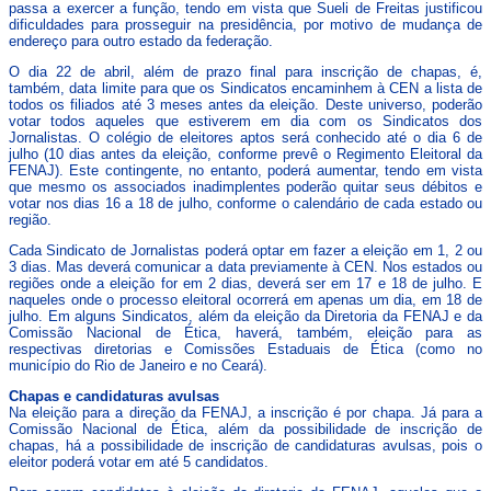
passa a exercer a função, tendo em vista que Sueli de Freitas justificou
dificuldades para prosseguir na presidência, por motivo de mudança de
endereço para outro estado da federação.
O dia 22 de abril, além de prazo final para inscrição de chapas, é,
também, data limite para que os Sindicatos encaminhem à CEN a lista de
todos os filiados até 3 meses antes da eleição. Deste universo, poderão
votar todos aqueles que estiverem em dia com os Sindicatos dos
Jornalistas. O colégio de eleitores aptos será conhecido até o dia 6 de
julho (10 dias antes da eleição, conforme prevê o Regimento Eleitoral da
FENAJ). Este contingente, no entanto, poderá aumentar, tendo em vista
que mesmo os associados inadimplentes poderão quitar seus débitos e
votar nos dias 16 a 18 de julho, conforme o calendário de cada estado ou
região.
Cada Sindicato de Jornalistas poderá optar em fazer a eleição em 1, 2 ou
3 dias. Mas deverá comunicar a data previamente à CEN. Nos estados ou
regiões onde a eleição for em 2 dias, deverá ser em 17 e 18 de julho. E
naqueles onde o processo eleitoral ocorrerá em apenas um dia, em 18 de
julho. Em alguns Sindicatos, além da eleição da Diretoria da FENAJ e da
Comissão Nacional de Ética, haverá, também, eleição para as
respectivas diretorias e Comissões Estaduais de Ética (como no
município do Rio de Janeiro e no Ceará).
Chapas e candidaturas avulsas
Na eleição para a direção da FENAJ, a inscrição é por chapa. Já para a
Comissão Nacional de Ética, além da possibilidade de inscrição de
chapas, há a possibilidade de inscrição de candidaturas avulsas, pois o
eleitor poderá votar em até 5 candidatos.