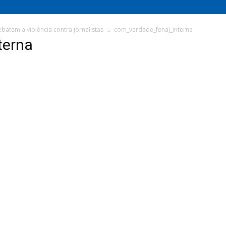
ebatem a violência contra jornalistas
com_verdade_fenaj_interna
terna