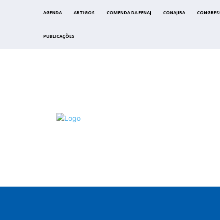
AGENDA
ARTIGOS
COMENDA DA FENAJ
CONAJIRA
CONGRES
PUBLICAÇÕES
FENAJ
DIRETORIA
COMISSÃO NACIONAL DE ÉTI