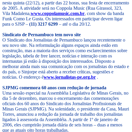
nesta quinta (22/12), a partir das 22 horas, sua festa de encerramento
de 2005. A atividade será no Coppola Music (Rua Girassol, 323,
Vila Madalena,
www.coppolamusic.com.br
, com show da banda
Funk Como Le Gusta. Os interessados em participar devem ligar
para o SJSP –
(11) 3217 6299
– até o dia 20/12.
Sindicato de Pernambuco tem novo site
O Sindicato dos Jornalistas de Pernambuco lançou recentemente o
seu novo site. Na reformulação alguns espaços ainda estão em
construção, mas a maioria dos serviços como esclarecimentos sobre
legislação, tabela de free lancer, notícias e interação com os
internautas já estão à disposição dos interessados. Disposto a
melhorar ainda mais sua comunicação com os jornalistas do estado e
do país, o Sinjorpe está aberto a receber críticas, sugestões e
notícias. O endereço é
www.jornalistas-pe.org.br
.
SJPMG comemora 60 anos com redução de jornada
Uma sessão especial na Assembléia Legislativa de Minas Gerais, no
dia 5 de dezembro, marcou o encerramento das comemorações
oficiais dos 60 anos do Sindicato dos Jornalistas Profissionais de
Minas Gerais (SJPMG). Na solenidade, o presidente da Casa, Mauri
Torres, anunciou a redução da jornada de trabalho dos jornalistas
ligados à assessoria da Assembléia. A partir de 1º de janeiro de
2006, eles cumprirão jornada diária de seis horas – duas a menos
que as atuais oito horas trabalhadas.