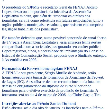
O presidente do SJPMG e secretário Geral da FENAJ, Aloísio
Lopes, destacou a importância da iniciativa da Assembléia
Legislativa mineira, que além de “respeitar os direitos dos
jornalistas, servirá como referência em futuras negociações junto a
órgãos públicos municipais e estaduais, que resistem em cumprir a
legislação trabalhista dos jornalistas”.
Ele também defendeu que, numa possível concessão de canal aberto
de TV para a Assembléia Legislativa, essa emissora tenha gestão
compartilhada com a sociedade, assegurando seu caráter público.
Lopes registrou, ainda, a necessidade de implantação do Conselho
Estadual de Comunicação Social, proposta que o Sindicato entregou
à Assembléia em 2003.
Formandos da Facvest homenageiam FENAJ
A FENAJ e seu presidente, Sérgio Murillo de Andrade, serão
homenageados pela turma de formandos de Jornalismo da Facvest,
de Lages (SC). A escolha se deu em reconhecimento da luta, em
defesa da obrigatoriedade do diploma de curso superior de
jornalismo para o efetivo exercício da profissão de jornalista. A
formatura será no dia 4 de março de 2006, no Clube Caça e Tiro.
Inscrições abertas ao Prêmio Santos-Dumont
Estão abertas, até o dia oito de janeiro, as inscrições para o Prêmio