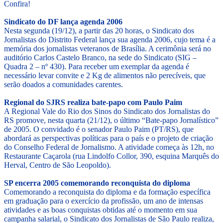
Confira!
Sindicato do DF lança agenda 2006
Nesta segunda (19/12), a partir das 20 horas, o Sindicato dos
Jornalistas do Distrito Federal lança sua agenda 2006, cujo tema é a
memória dos jornalistas veteranos de Brasília. A cerimônia será no
auditório Carlos Castelo Branco, na sede do Sindicato (SIG –
Quadra 2 – nº 430). Para receber um exemplar da agenda é
necessário levar convite e 2 Kg de alimentos não perecíveis, que
serão doados a comunidades carentes.
Regional do SJRS realiza bate-papo com Paulo Paim
A Regional Vale do Rio dos Sinos do Sindicato dos Jornalistas do
RS promove, nesta quarta (21/12), o último “Bate-papo Jornalístico”
de 2005. O convidado é o senador Paulo Paim (PT/RS), que
abordará as perspectivas políticas para o país e o projeto de criação
do Conselho Federal de Jornalismo. A atividade começa às 12h, no
Restaurante Caçarola (rua Lindolfo Collor, 390, esquina Marquês do
Herval, Centro de São Leopoldo).
SP encerra 2005 comemorando reconquista do diploma
Comemorando a reconquista do diploma e da formação específica
em graduação para o exercício da profissão, um ano de intensas
atividades e as boas conquistas obtidas até o momento em sua
campanha salarial, o Sindicato dos Jornalistas de São Paulo realiza,