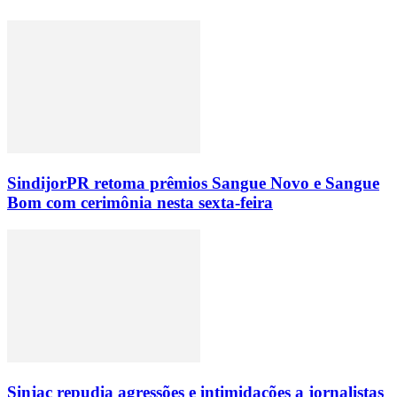
SindijorPR retoma prêmios Sangue Novo e Sangue
Bom com cerimônia nesta sexta-feira
Sinjac repudia agressões e intimidações a jornalistas