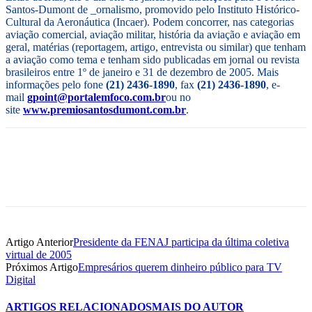
Santos-Dumont de _ornalismo, promovido pelo Instituto Histórico-
Cultural da Aeronáutica (Incaer). Podem concorrer, nas categorias
aviação comercial, aviação militar, história da aviação e aviação em
geral, matérias (reportagem, artigo, entrevista ou similar) que tenham
a aviação como tema e tenham sido publicadas em jornal ou revista
brasileiros entre 1º de janeiro e 31 de dezembro de 2005. Mais
informações pelo fone
(21) 2436-1890
, fax
(21) 2436-1890
, e-
mail
gpoint@portalemfoco.com.br
ou no
site
www.premiosantosdumont.com.br
.
Artigo Anterior
Presidente da FENAJ participa da última coletiva
virtual de 2005
Próximos Artigo
Empresários querem dinheiro público para TV
Digital
ARTIGOS RELACIONADOS
MAIS DO AUTOR