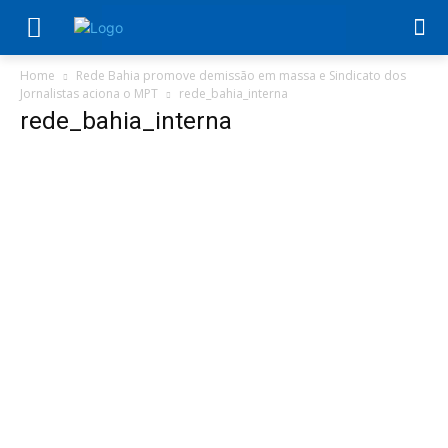
Home
Rede Bahia promove demissão em massa e Sindicato dos
Jornalistas aciona o MPT
rede_bahia_interna
rede_bahia_interna