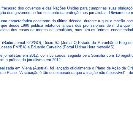
fracasso dos governos e das Nações Unidas para cumprir as suas obrigações i
ão dos governos no fornecimento da proteção aos jornalistas. Obviamente n
 uma característica constante da última década, durante a qual a reação n
 que desde 1990 publica relatórios anuais dos profissionais de mídia que 
ioria dos casos de mortes de jornalistas, mas sim os “crimes encomendados
Luiz (Rádio Jornal 820/GO), Décio Sá (Jornal O Estado do Maranhão e Blog d
ucesso FM/BA) e Eduardo Carvalho (Portal Última Hora News/MS).
de jornalistas em 2012, com 35 casos, seguida pela Somália com 18 registro
com a prática do jornalismo em 2012.
izada em Viena (Áustria), foi lançado oficialmente o Plano de Ação da ON
ste Plano. “A situação é tão desesperadora que a inação não é possível” , d