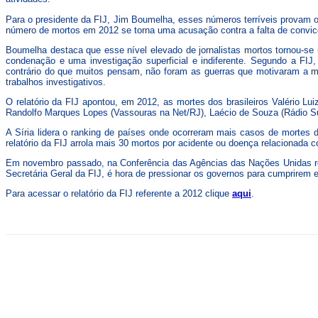
Para o presidente da FIJ, Jim Boumelha, esses números terríveis provam o 
número de mortos em 2012 se torna uma acusação contra a falta de convicç
Boumelha destaca que esse nível elevado de jornalistas mortos tornou-se
condenação e uma investigação superficial e indiferente. Segundo a FIJ,
contrário do que muitos pensam, não foram as guerras que motivaram a ma
trabalhos investigativos.
O relatório da FIJ apontou, em 2012, as mortes dos brasileiros Valério 
Randolfo Marques Lopes (Vassouras na Net/RJ), Laécio de Souza (Rádio S
A Síria lidera o ranking de países onde ocorreram mais casos de mortes 
relatório da FIJ arrola mais 30 mortos por acidente ou doença relacionada 
Em novembro passado, na Conferência das Agências das Nações Unidas real
Secretária Geral da FIJ, é hora de pressionar os governos para cumprirem e
Para acessar o relatório da FIJ referente a 2012 clique
aqui
.