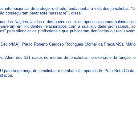
nternacionais de proteger o direito fundamental à vida dos jornalistas. “O
ão conseguiram parar este massacre” , disse.
ormal das Nações Unidas e dos governos foi de apenas algumas palavras de
morreram em incidentes relacionados com a sua atividade profissional, ao
” para silenciar os profissionais que publicaram denúncias ou realizavam
o Décio/MA), Paulo Roberto Cardoso Rodrigues (Jornal da Praça/MS), Mário
s. Além dos 121 casos de mortes de jornalistas no exercício da função, o
U para segurança de jornalistas e combate à impunidade. Para Beth Costa,
estacou.