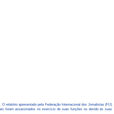
CARTEIRAS DE JORNALISTAS
CONTATO
PEC DO DIPLOMA
 O relatório apresentado pela Federação Internacional dos Jornalistas (FIJ)
nais foram assassinados no exercício de suas funções ou devido às suas