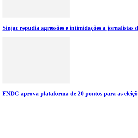
Sinjac repudia agressões e intimidações a jornalista
FNDC aprova plataforma de 20 pontos para as eleiçõ