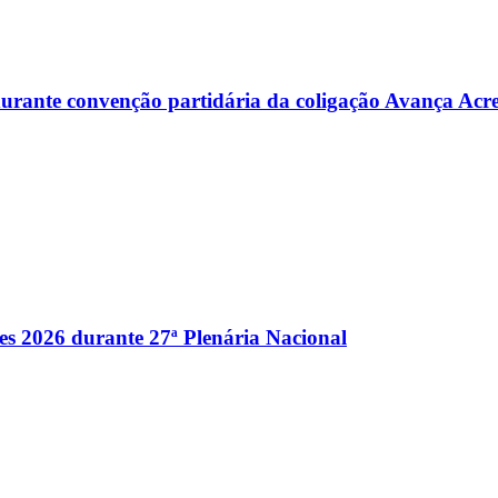
s durante convenção partidária da coligação Avança Acr
es 2026 durante 27ª Plenária Nacional