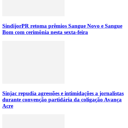
SindijorPR retoma prêmios Sangue Novo e Sangue
Bom com cerimônia nesta sexta-feira
Sinjac repudia agressões e intimidações a jornalistas
durante convenção partidária da coligação Avança
Acre