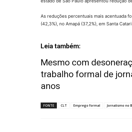
estado de São Paulo apresentou redução de
As reduções percentuais mais acentuada for
(42,3%), no Amapá (37,2%), em Santa Catar
Leia também:
Mesmo com desoneraçã
trabalho formal de jor
anos
FONTE
CLT
Emprego formal
Jornalismo no B