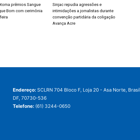
retoma prêmios Sangue
Sinjac repudia agressões e
gue Bom com cerimônia
intimidações a jornalistas durante
feira
convenção partidária da coligação
Avança Acre
Endereço:
SCLRN 704 Bloco F, Loja 20 - Asa Norte, Brasíl
DF, 70730-536
Telefone:
(61) 3244-0650