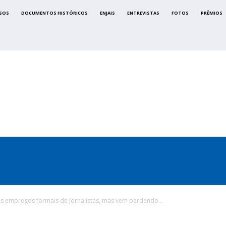
SOS
DOCUMENTOS HISTÓRICOS
ENJAIS
ENTREVISTAS
FOTOS
PRÊMIOS
CA
SINDICATOS
LEGISLAÇÃO
NOTAS OFICIAIS
s empregos formais de jornalistas, mas vem perdendo...