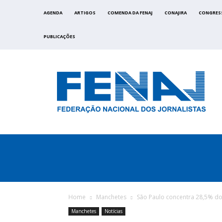
AGENDA
ARTIGOS
COMENDA DA FENAJ
CONAJIRA
CONGRES
PUBLICAÇÕES
FENAJ
DIRETORIA
COMISSÃO NACIONAL DE ÉTI
Home
Manchetes
São Paulo concentra 28,5% do
Manchetes
Notícias