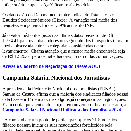
inflacionário e apenas 3,4% ficaram abaixo dele.
Os dados são do Departamento Intersindical de Estatísticas e
Estudos Socioeconômicos (Dieese). A variação real média dos
reajustes, em janeiro, foi de 1,89% acima do INPC.
Já o valor médio dos pisos nas últimas datas-bases foi de R$
1.774,41 para os trabalhadores no segmento dos transportes (a maior
média observada entre as categorias consideradas nesse
levantamento). Chama atenção que a menor média encontrada seja
de R$ 1.526,61 para os trabalhadores no ramo das comunicações.
Acesse o Caderno de Negociação do Dieese AQUI
Campanha Salarial Nacional dos Jornalistas
A presidenta da Federação Nacional dos Jornalistas (FENAJ),
Samira de Castro, afirma que a maioria dos sindicatos filiados possui
data base em 1º de maio, mas alguns já começaram as negociações.
Ela recorda que a entidade lançou, em novembro do ano passado, a
Campanha Salarial Nacional Unificada dos Jornalistas 2024
.
“A campanha é um ponto de partida para que os 31 Sindicatos
filiados possam iniciar as suas negociações fortalecidos pela
visibilidade nacional. A proposta é ter um calendário de lutas que