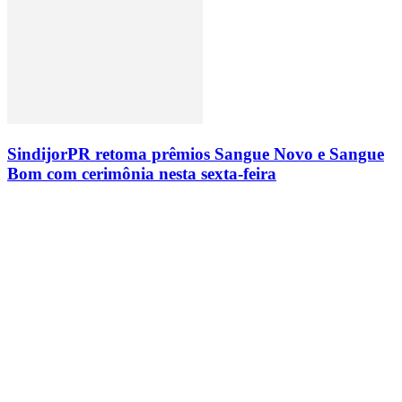
SindijorPR retoma prêmios Sangue Novo e Sangue
Bom com cerimônia nesta sexta-feira