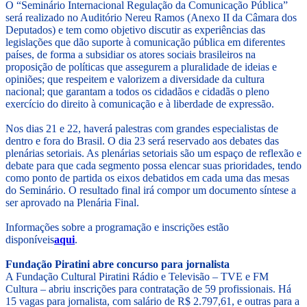
O “Seminário Internacional Regulação da Comunicação Pública”
será realizado no Auditório Nereu Ramos (Anexo II da Câmara dos
Deputados) e tem como objetivo discutir as experiências das
legislações que dão suporte à comunicação pública em diferentes
países, de forma a subsidiar os atores sociais brasileiros na
proposição de políticas que assegurem a pluralidade de ideias e
opiniões; que respeitem e valorizem a diversidade da cultura
nacional; que garantam a todos os cidadãos e cidadãs o pleno
exercício do direito à comunicação e à liberdade de expressão.
Nos dias 21 e 22, haverá palestras com grandes especialistas de
dentro e fora do Brasil. O dia 23 será reservado aos debates das
plenárias setoriais. As plenárias setoriais são um espaço de reflexão e
debate para que cada segmento possa elencar suas prioridades, tendo
como ponto de partida os eixos debatidos em cada uma das mesas
do Seminário. O resultado final irá compor um documento síntese a
ser aprovado na Plenária Final.
Informações sobre a programação e inscrições estão
disponíveis
aqui
.
Fundação Piratini abre concurso para jornalista
A Fundação Cultural Piratini Rádio e Televisão – TVE e FM
Cultura – abriu inscrições para contratação de 59 profissionais. Há
15 vagas para jornalista, com salário de R$ 2.797,61, e outras para a