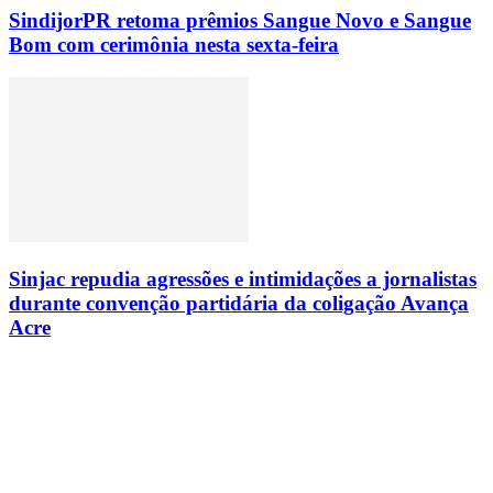
SindijorPR retoma prêmios Sangue Novo e Sangue
Bom com cerimônia nesta sexta-feira
Sinjac repudia agressões e intimidações a jornalistas
durante convenção partidária da coligação Avança
Acre