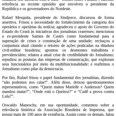
referência ao recente episódio que envolveu o presidente da
República e os governadores do Nordeste.
Rafael Mesquita, presidente do Sindjorce, discursou de forma
assertiva. Frisou a necessidade do fortalecimento da categoria dos
operários e operárias da notícia; agradeceu o apoio do Governo do
Estado do Ceará às iniciativas dos jornalistas cearenses; mencionou
a ex-presidente Samira de Castro como fundamental para a
superação de crises e construção de uma unidade; rechaçou a
conjuntura atual citando o retorno de ações praticadas na ditadura
civil-militar brasileira; apontou os desmontes trabalhista e
previdenciário; relatou a atual crise de credibilidade do Jornalismo;
repudiou as posturas das empresas de comunicação, que exploram
seus funcionários por meio da multifuncionalidade; e reafirmou o
Jornalismo como pilar da democracia.
Por fim, Rafael frisou o papel fundamental dos jornalistas, dizendo
“não podemos nos calar!”. Além disso, deixou questionamentos
representativos, como “Quem matou Marielle e Anderson? Quem
mandou matar?”, “Onde está o Queiroz?” e “Cadê a prova contra
Lula?”.
Oswaldo Maneschy, em sua oportunidade, comentou sobre a
relevância histórica da Associação Brasileira de Imprensa, que
possui mais de 100 anos de existência. Assim como os demais, falou