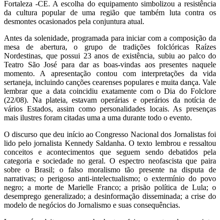
Fortaleza -CE. A escolha do equipamento simbolizou a resistência
da cultura popular de uma região que também luta contra os
desmontes ocasionados pela conjuntura atual.
Antes da solenidade, programada para iniciar com a composição da
mesa de abertura, o grupo de tradições folclóricas Raízes
Nordestinas, que possui 23 anos de existência, subiu ao palco do
Teatro São José para dar as boas-vindas aos presentes naquele
momento. A apresentação contou com interpretações da vida
sertaneja, incluindo canções cearenses populares e muita dança. Vale
lembrar que a data coincidiu exatamente com o Dia do Folclore
(22/08). Na plateia, estavam operárias e operários da notícia de
vários Estados, assim como personalidades locais. As presenças
mais ilustres foram citadas uma a uma durante todo o evento.
O discurso que deu início ao Congresso Nacional dos Jornalistas foi
lido pelo jornalista Kennedy Saldanha. O texto lembrou e ressaltou
conceitos e acontecimentos que seguem sendo debatidos pela
categoria e sociedade no geral. O espectro neofascista que paira
sobre o Brasil; o falso moralismo tão presente na disputa de
narrativas; o perigoso anti-intelectualismo; o extermínio do povo
negro; a morte de Marielle Franco; a prisão política de Lula; o
desemprego generalizado; a desinformação disseminada; a crise do
modelo de negócios do Jornalismo e suas consequências.