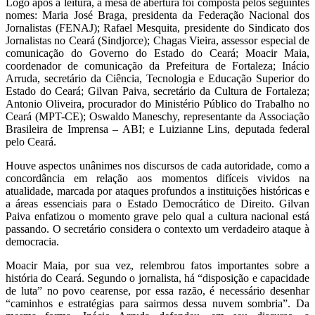
Logo após a leitura, a mesa de abertura foi composta pelos seguintes
nomes: Maria José Braga, presidenta da Federação Nacional dos
Jornalistas (FENAJ); Rafael Mesquita, presidente do Sindicato dos
Jornalistas no Ceará (Sindjorce); Chagas Vieira, assessor especial de
comunicação do Governo do Estado do Ceará; Moacir Maia,
coordenador de comunicação da Prefeitura de Fortaleza; Inácio
Arruda, secretário da Ciência, Tecnologia e Educação Superior do
Estado do Ceará; Gilvan Paiva, secretário da Cultura de Fortaleza;
Antonio Oliveira, procurador do Ministério Público do Trabalho no
Ceará (MPT-CE); Oswaldo Maneschy, representante da Associação
Brasileira de Imprensa – ABI; e Luizianne Lins, deputada federal
pelo Ceará.
Houve aspectos unânimes nos discursos de cada autoridade, como a
concordância em relação aos momentos difíceis vividos na
atualidade, marcada por ataques profundos a instituições históricas e
a áreas essenciais para o Estado Democrático de Direito. Gilvan
Paiva enfatizou o momento grave pelo qual a cultura nacional está
passando. O secretário considera o contexto um verdadeiro ataque à
democracia.
Moacir Maia, por sua vez, relembrou fatos importantes sobre a
história do Ceará. Segundo o jornalista, há “disposição e capacidade
de luta” no povo cearense, por essa razão, é necessário desenhar
“caminhos e estratégias para sairmos dessa nuvem sombria”. Da