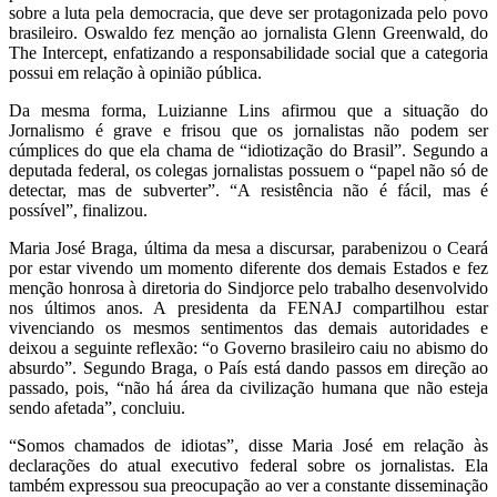
sobre a luta pela democracia, que deve ser protagonizada pelo povo
brasileiro. Oswaldo fez menção ao jornalista Glenn Greenwald, do
The Intercept, enfatizando a responsabilidade social que a categoria
possui em relação à opinião pública.
Da mesma forma, Luizianne Lins afirmou que a situação do
Jornalismo é grave e frisou que os jornalistas não podem ser
cúmplices do que ela chama de “idiotização do Brasil”. Segundo a
deputada federal, os colegas jornalistas possuem o “papel não só de
detectar, mas de subverter”. “A resistência não é fácil, mas é
possível”, finalizou.
Maria José Braga, última da mesa a discursar, parabenizou o Ceará
por estar vivendo um momento diferente dos demais Estados e fez
menção honrosa à diretoria do Sindjorce pelo trabalho desenvolvido
nos últimos anos. A presidenta da FENAJ compartilhou estar
vivenciando os mesmos sentimentos das demais autoridades e
deixou a seguinte reflexão: “o Governo brasileiro caiu no abismo do
absurdo”. Segundo Braga, o País está dando passos em direção ao
passado, pois, “não há área da civilização humana que não esteja
sendo afetada”, concluiu.
“Somos chamados de idiotas”, disse Maria José em relação às
declarações do atual executivo federal sobre os jornalistas. Ela
também expressou sua preocupação ao ver a constante disseminação