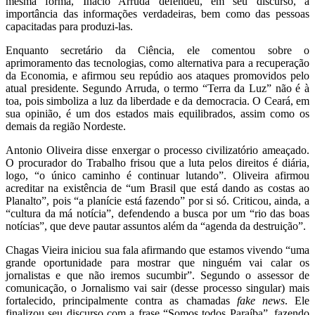
mesma forma, Inácio Arruda defendeu, em seu discurso, a
importância das informações verdadeiras, bem como das pessoas
capacitadas para produzi-las.
Enquanto secretário da Ciência, ele comentou sobre o
aprimoramento das tecnologias, como alternativa para a recuperação
da Economia, e afirmou seu repúdio aos ataques promovidos pelo
atual presidente. Segundo Arruda, o termo “Terra da Luz” não é à
toa, pois simboliza a luz da liberdade e da democracia. O Ceará, em
sua opinião, é um dos estados mais equilibrados, assim como os
demais da região Nordeste.
Antonio Oliveira disse enxergar o processo civilizatório ameaçado.
O procurador do Trabalho frisou que a luta pelos direitos é diária,
logo, “o único caminho é continuar lutando”. Oliveira afirmou
acreditar na existência de “um Brasil que está dando as costas ao
Planalto”, pois “a planície está fazendo” por si só. Criticou, ainda, a
“cultura da má notícia”, defendendo a busca por um “rio das boas
notícias”, que deve pautar assuntos além da “agenda da destruição”.
Chagas Vieira iniciou sua fala afirmando que estamos vivendo “uma
grande oportunidade para mostrar que ninguém vai calar os
jornalistas e que não iremos sucumbir”. Segundo o assessor de
comunicação, o Jornalismo vai sair (desse processo singular) mais
fortalecido, principalmente contra as chamadas
fake news
. Ele
finalizou seu discurso com a frase “Somos todos Paraíba”, fazendo