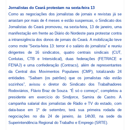
Jornalistas do Ceará protestam na sexta-feira 13
Como as negociações dos jornalistas de jornais e revistas já se
arrastam por mais de 4 meses e estão suspensas, o Sindicato dos
Jornalistas do Ceará promoveu, na sexta-feira, 13 de janeiro, uma
manifestação em frente ao Diário do Nordeste para protestar contra
a intransigência dos donos de jornais do Ceará. A mobilização teve
como mote “Sexta-feira 13: terror é o salário do jornalista” e reuniu
dirigentes de 16 sindicatos, quatro centrais sindicais (CUT,
Conlutas, CTB e Intersidical), duas federações (FETRACE e
FENAJ) e uma confederação (Contracs), além de representantes
da Central dos Movimentos Populares (CMP), totalizando 24
entidades. “Saibam (os patrões) que os jornalistas não estão
sozinhos”, avisou o diretor do Sindicato dos Trabalhadores
Rodoviários, Flávio Braz de Souza. “É só o começo”, completou a
presidente em exercício do Sindjorce, Samira de Castro. A
campanha salarial dos jornalistas de Rádio e TV do estado, com
data-base em 1º de setembro, terá sua primeira rodada de
negociações no dia 24 de janeiro, às 14h30, na sede da
Superintendência Regional do Trabalho e Emprego (SRTE).