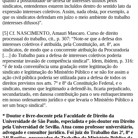
quanto à possibilidade de defesa de interesses difusos pelos
sindicatos, entendemos estarem incluídos dentro do sentido lato da
expressão interesses coletivos. Assim, nada obsta, por exemplo, a
que os sindicatos defendam em juízo o meio ambiente do trabalho
(interesses difusos)”.
[5] Cf. NASCIMENTO, Amauri Mascaro. Curso de direito
processual do trabalho, cit., p. 307: “Note-se que a defesa dos
interesses coletivos é atribuída, pela Constituição, art. 8º, aos
sindicatos, de modo que a concorrente atribuição da Procuradoria
[…] do Trabalho para a defesa de interesses coletivos poderia
representar invasão de competência sindical”. Idem, ibidem, p. 316:
“é de toda conveniência uma gradação entre legitimação do
sindicato e legitimação do Ministério Público e se não for assim a
ação civil pública poderia ser utilizada para a defesa de todos os
direitos previstos nos arts. 7º e 8º da Constituição Federal, e o
sindicato, mesmo que legitimado a defendê-lo, ficaria prejudicado,
secundarizado, em danosa contribuição para o seu enfraquecimento
em nosso ordenamento jurídico e que levaria o Ministério Público a
ser um braço sindical”.
* Doutor e livre-docente pela Faculdade de Direito da
Universidade de São Paulo, especialista e pós-doutor em Direito
pela Universidad de Sevilla. Atua como professor universitário,
advogado e consultor jurídico. Foi juiz do Trabalho das 2ª, 8ª e
24ª Regiões, procurador do Trabalho do Ministério Público da