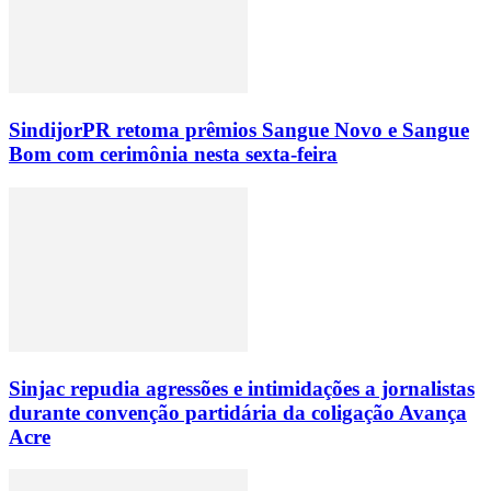
SindijorPR retoma prêmios Sangue Novo e Sangue
Bom com cerimônia nesta sexta-feira
Sinjac repudia agressões e intimidações a jornalistas
durante convenção partidária da coligação Avança
Acre