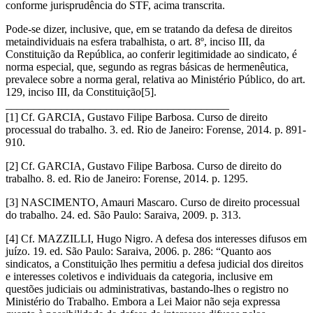
conforme jurisprudência do STF, acima transcrita.
Pode-se dizer, inclusive, que, em se tratando da defesa de direitos
metaindividuais na esfera trabalhista, o art. 8º, inciso III, da
Constituição da República, ao conferir legitimidade ao sindicato, é
norma especial, que, segundo as regras básicas de hermenêutica,
prevalece sobre a norma geral, relativa ao Ministério Público, do art.
129, inciso III, da Constituição[5].
________________________________________
[1] Cf. GARCIA, Gustavo Filipe Barbosa. Curso de direito
processual do trabalho. 3. ed. Rio de Janeiro: Forense, 2014. p. 891-
910.
[2] Cf. GARCIA, Gustavo Filipe Barbosa. Curso de direito do
trabalho. 8. ed. Rio de Janeiro: Forense, 2014. p. 1295.
[3] NASCIMENTO, Amauri Mascaro. Curso de direito processual
do trabalho. 24. ed. São Paulo: Saraiva, 2009. p. 313.
[4] Cf. MAZZILLI, Hugo Nigro. A defesa dos interesses difusos em
juízo. 19. ed. São Paulo: Saraiva, 2006. p. 286: “Quanto aos
sindicatos, a Constituição lhes permitiu a defesa judicial dos direitos
e interesses coletivos e individuais da categoria, inclusive em
questões judiciais ou administrativas, bastando-lhes o registro no
Ministério do Trabalho. Embora a Lei Maior não seja expressa