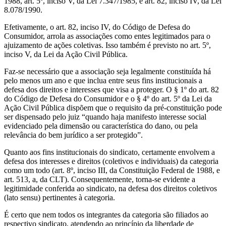
1988, art. 5º, inciso V, da Lei 7.347/1985, e art. 82, inciso IV, da Lei
8.078/1990.
Efetivamente, o art. 82, inciso IV, do Código de Defesa do
Consumidor, arrola as associações como entes legitimados para o
ajuizamento de ações coletivas. Isso também é previsto no art. 5º,
inciso V, da Lei da Ação Civil Pública.
Faz-se necessário que a associação seja legalmente constituída há
pelo menos um ano e que inclua entre seus fins institucionais a
defesa dos direitos e interesses que visa a proteger. O § 1º do art. 82
do Código de Defesa do Consumidor e o § 4º do art. 5º da Lei da
Ação Civil Pública dispõem que o requisito da pré-constituição pode
ser dispensado pelo juiz “quando haja manifesto interesse social
evidenciado pela dimensão ou característica do dano, ou pela
relevância do bem jurídico a ser protegido”.
Quanto aos fins institucionais do sindicato, certamente envolvem a
defesa dos interesses e direitos (coletivos e individuais) da categoria
como um todo (art. 8º, inciso III, da Constituição Federal de 1988, e
art. 513, a, da CLT). Consequentemente, torna-se evidente a
legitimidade conferida ao sindicato, na defesa dos direitos coletivos
(lato sensu) pertinentes à categoria.
É certo que nem todos os integrantes da categoria são filiados ao
respectivo sindicato, atendendo ao princípio da liberdade de