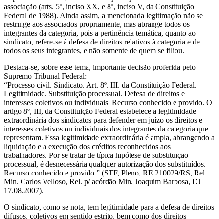
associação (arts. 5º, inciso XX, e 8º, inciso V, da Constituição
Federal de 1988). Ainda assim, a mencionada legitimação não se
restringe aos associados propriamente, mas abrange todos os
integrantes da categoria, pois a pertinência temática, quanto ao
sindicato, refere-se à defesa de direitos relativos à categoria e de
todos os seus integrantes, e não somente de quem se filiou.
Destaca-se, sobre esse tema, importante decisão proferida pelo
Supremo Tribunal Federal:
“Processo civil. Sindicato. Art. 8º, III, da Constituição Federal.
Legitimidade. Substituição processual. Defesa de direitos e
interesses coletivos ou individuais. Recurso conhecido e provido. O
artigo 8º, III, da Constituição Federal estabelece a legitimidade
extraordinária dos sindicatos para defender em juízo os direitos e
interesses coletivos ou individuais dos integrantes da categoria que
representam. Essa legitimidade extraordinária é ampla, abrangendo a
liquidação e a execução dos créditos reconhecidos aos
trabalhadores. Por se tratar de típica hipótese de substituição
processual, é desnecessária qualquer autorização dos substituídos.
Recurso conhecido e provido.” (STF, Pleno, RE 210029/RS, Rel.
Min. Carlos Velloso, Rel. p/ acórdão Min. Joaquim Barbosa, DJ
17.08.2007).
O sindicato, como se nota, tem legitimidade para a defesa de direitos
difusos, coletivos em sentido estrito, bem como dos direitos