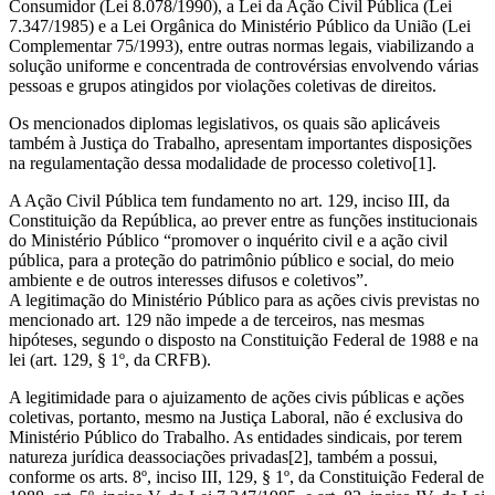
Consumidor (Lei 8.078/1990), a Lei da Ação Civil Pública (Lei
7.347/1985) e a Lei Orgânica do Ministério Público da União (Lei
Complementar 75/1993), entre outras normas legais, viabilizando a
solução uniforme e concentrada de controvérsias envolvendo várias
pessoas e grupos atingidos por violações coletivas de direitos.
Os mencionados diplomas legislativos, os quais são aplicáveis
também à Justiça do Trabalho, apresentam importantes disposições
na regulamentação dessa modalidade de processo coletivo[1].
A Ação Civil Pública tem fundamento no art. 129, inciso III, da
Constituição da República, ao prever entre as funções institucionais
do Ministério Público “promover o inquérito civil e a ação civil
pública, para a proteção do patrimônio público e social, do meio
ambiente e de outros interesses difusos e coletivos”.
A legitimação do Ministério Público para as ações civis previstas no
mencionado art. 129 não impede a de terceiros, nas mesmas
hipóteses, segundo o disposto na Constituição Federal de 1988 e na
lei (art. 129, § 1º, da CRFB).
A legitimidade para o ajuizamento de ações civis públicas e ações
coletivas, portanto, mesmo na Justiça Laboral, não é exclusiva do
Ministério Público do Trabalho. As entidades sindicais, por terem
natureza jurídica deassociações privadas[2], também a possui,
conforme os arts. 8º, inciso III, 129, § 1º, da Constituição Federal de