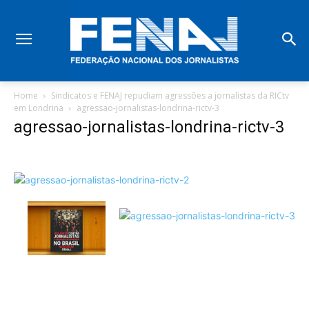
Home
Sindicatos e FENAJ repudiam agressões a jornalistas da RICtv
em Londrina
agressao-jornalistas-londrina-rictv-3
agressao-jornalistas-londrina-rictv-3