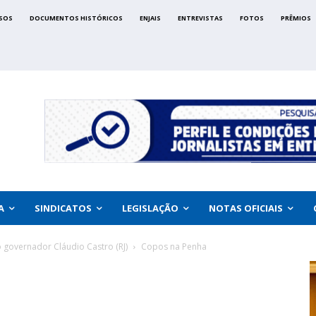
SOS
DOCUMENTOS HISTÓRICOS
ENJAIS
ENTREVISTAS
FOTOS
PRÊMIOS
A
SINDICATOS
LEGISLAÇÃO
NOTAS OFICIAIS
 governador Cláudio Castro (RJ)
Copos na Penha