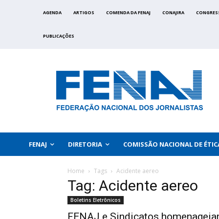
AGENDA
ARTIGOS
COMENDA DA FENAJ
CONAJIRA
CONGRES
PUBLICAÇÕES
FENAJ
DIRETORIA
COMISSÃO NACIONAL DE ÉTIC
Home
Tags
Acidente aereo
Tag: Acidente aereo
Boletins Eletrônicos
FENAJ e Sindicatos homenagei