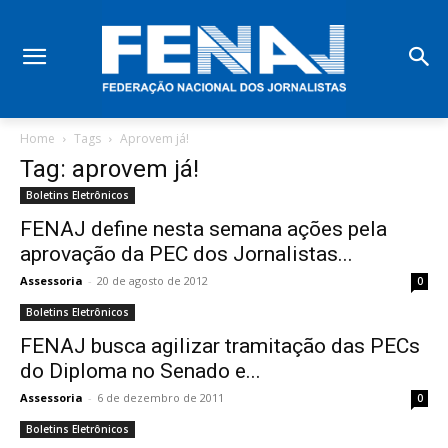
Home
Tags
Aprovem já!
Tag: aprovem já!
Boletins Eletrônicos
FENAJ define nesta semana ações pela
aprovação da PEC dos Jornalistas...
Assessoria
-
20 de agosto de 2012
0
Boletins Eletrônicos
FENAJ busca agilizar tramitação das PECs
do Diploma no Senado e...
Assessoria
-
6 de dezembro de 2011
0
Boletins Eletrônicos