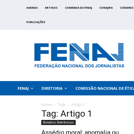
AGENDA
ARTIGOS
COMENDA DA FENAJ
CONAJIRA
CONGRES
PUBLICAÇÕES
FENAJ
DIRETORIA
COMISSÃO NACIONAL DE ÉTIC
Home
Tags
Artigo 1
Tag: Artigo 1
Boletins Eletrônicos
Assédio moral: anomalia ou