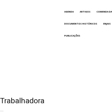
AGENDA
ARTIGOS
COMENDA DA
DOCUMENTOS HISTÓRICOS
ENJAIS
PUBLICAÇÕES
SINDICATOS
LEGISLAÇÃO
NOTAS OFICIAIS
 Trabalhadora