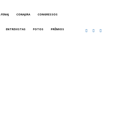
 FENAJ
CONAJIRA
CONGRESSOS
ENTREVISTAS
FOTOS
PRÊMIOS
CARTEIRAS DE JORNALISTAS
CONTATO
PEC DO DIPLOMA