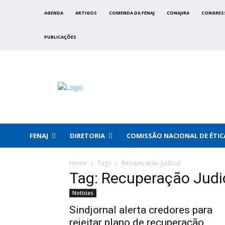
AGENDA
ARTIGOS
COMENDA DA FENAJ
CONAJIRA
CONGRES
PUBLICAÇÕES
FENAJ
DIRETORIA
COMISSÃO NACIONAL DE ÉTIC
Home
Tags
Recuperação Judicial
Tag: Recuperação Judic
Notícias
Sindjornal alerta credores para
rejeitar plano de recuperação