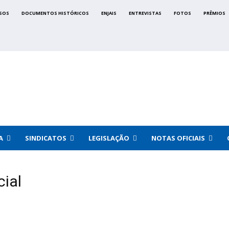
SOS
DOCUMENTOS HISTÓRICOS
ENJAIS
ENTREVISTAS
FOTOS
PRÊMIOS
A
SINDICATOS
LEGISLAÇÃO
NOTAS OFICIAIS
ial