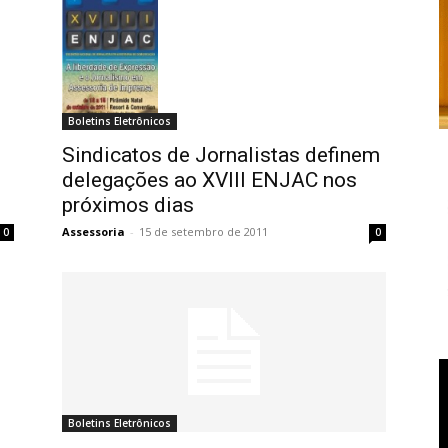
Boletins Eletrônicos
Sindicatos de Jornalistas definem
delegações ao XVIII ENJAC nos
próximos dias
Assessoria
-
15 de setembro de 2011
0
0
Boletins Eletrônicos