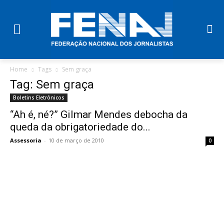
Home
Tags
Sem graça
Tag: Sem graça
Boletins Eletrônicos
“Ah é, né?” Gilmar Mendes debocha da
queda da obrigatoriedade do...
Assessoria
-
10 de março de 2010
0