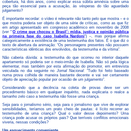
cobertura, há dois anos, como explicar essa súbita amnésia sobre uma
peça tão essencial para a acusação, às vésperas do tão aguardado
julgamento?
É importante recordar: o vídeo é relevante não tanto pelo que mostra – e o
que mostra poderia ser objeto de uma série de críticas, como as que fiz
em artigo apresentado em congresso acadêmico em novembro de 2008
(ver “`
O crime que chocou o Brasil´: mídia, justiça e opinião pública
na primeira fase do caso Isabella Nardoni
“) –, mas porque afirma
categoricamente a existência de uma testemunha dos fatos. É o que diz o
texto de abertura da animação: “Os personagens presentes não possuem
características idênticas dos envolvidos, da testemunha e da vítima”.
Não caberia dúvida: a testemunha do que ocorreu no interior daquele
apartamento só poderia ser o meio-irmão de Isabella. Não só pela lógica
elementar, mas também por esta afirmação do promotor, em entrevista
veiculada no dia seguinte no
Jornal Nacional
: “Tudo foi feito baseado
numa prova colhida de maneira bastante decente e vai ser certamente
objeto de apreciação popular por ocasião de um julgamento”.
Considerando que a decência na coleta de provas deve ser um
procedimento básico em qualquer inquérito, nada explicaria o realce a
tamanho zelo caso a testemunha não fosse uma criança.
Seja para o jornalismo sério, seja para o jornalismo que vive de explorar
sensibilidades, teríamos um prato cheio de pautas: é lícito recorrer ao
testemunho de uma criança? Qual o valor desse depoimento? Uma
criança pode acusar os próprios pais? Que terríveis conflitos emocionais
viveria, nessas condições?
Um esquecimento conveniente