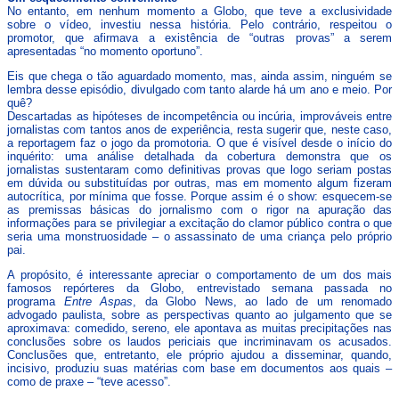
No entanto, em nenhum momento a Globo, que teve a exclusividade
sobre o vídeo, investiu nessa história. Pelo contrário, respeitou o
promotor, que afirmava a existência de “outras provas” a serem
apresentadas “no momento oportuno”.
Eis que chega o tão aguardado momento, mas, ainda assim, ninguém se
lembra desse episódio, divulgado com tanto alarde há um ano e meio. Por
quê?
Descartadas as hipóteses de incompetência ou incúria, improváveis entre
jornalistas com tantos anos de experiência, resta sugerir que, neste caso,
a reportagem faz o jogo da promotoria. O que é visível desde o início do
inquérito: uma análise detalhada da cobertura demonstra que os
jornalistas sustentaram como definitivas provas que logo seriam postas
em dúvida ou substituídas por outras, mas em momento algum fizeram
autocrítica, por mínima que fosse. Porque assim é o show: esquecem-se
as premissas básicas do jornalismo com o rigor na apuração das
informações para se privilegiar a excitação do clamor público contra o que
seria uma monstruosidade – o assassinato de uma criança pelo próprio
pai.
A propósito, é interessante apreciar o comportamento de um dos mais
famosos repórteres da Globo, entrevistado semana passada no
programa
Entre Aspas
, da Globo News, ao lado de um renomado
advogado paulista, sobre as perspectivas quanto ao julgamento que se
aproximava: comedido, sereno, ele apontava as muitas precipitações nas
conclusões sobre os laudos periciais que incriminavam os acusados.
Conclusões que, entretanto, ele próprio ajudou a disseminar, quando,
incisivo, produziu suas matérias com base em documentos aos quais –
como de praxe – “teve acesso”.