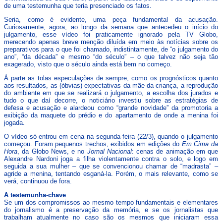
de uma testemunha que teria presenciado os fatos.
Seria, como é evidente, uma peça fundamental da acusação.
Curiosamente, agora, ao longo da semana que antecedeu o início do
julgamento, esse vídeo foi praticamente ignorado pela TV Globo,
merecendo apenas breve menção diluída em meio às notícias sobre os
preparativos para o que foi chamado, indistintamente, de “o julgamento do
ano”, “da década” e mesmo “do século” – o que talvez não seja tão
exagerado, visto que o século ainda está bem no começo.
À parte as tolas especulações de sempre, como os prognósticos quanto
aos resultados, as (óbvias) expectativas da mãe da criança, a reprodução
do ambiente em que se realizará o julgamento, a escolha dos jurados e
tudo o que daí decorre, o noticiário investiu sobre as estratégias de
defesa e acusação e alardeou como “grande novidade” da promotoria a
exibição da maquete do prédio e do apartamento de onde a menina foi
jogada.
O vídeo só entrou em cena na segunda-feira (22/3), quando o julgamento
começou. Foram pequenos trechos, exibidos em edições do
Em Cima da
Hora
, da Globo News, e no
Jornal Nacional
: cenas de animação em que
Alexandre Nardoni joga a filha violentamente contra o solo, e logo em
seguida a sua mulher – que se convencionou chamar de “madrasta” –
agride a menina, tentando esganá-la. Porém, o mais relevante, como se
verá, continuou de fora.
A testemunha-chave
Se um dos compromissos ao mesmo tempo fundamentais e elementares
do jornalismo é a preservação da memória, e se os jornalistas que
trabalham atualmente no caso são os mesmos que iniciaram essa