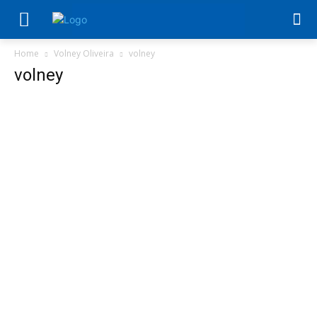
Home
Volney Oliveira
volney
volney