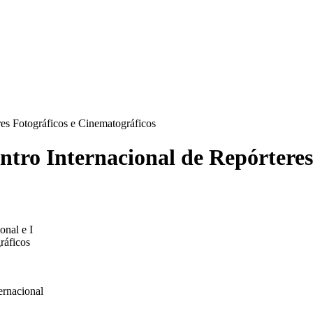
ICA
SINDICATOS
LEGISLAÇÃO
NOTAS OFICIAIS
es Fotográficos e Cinematográficos
tro Internacional de Repórteres
onal e I
ráficos
ernacional