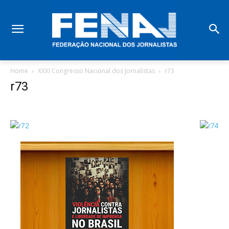
Home
XXXI Congresso Nacional dos Jornalistas
r73
r73