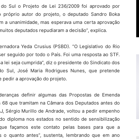
 do Sul o Projeto de Lei 236/2009 foi aprovado por
o próprio autor do projeto, o deputado Sandro Boka
om a unanimidade, mas esperava uma certa aprovação
uitos deputados repudiaram a decisão”, explica.
ernadora Yeda Crusius (PSBD). “O Legislativo do Rio
r seguido por todo o País. Foi uma resposta ao STF.
a lei seja cumprida”, diz o presidente do Sindicato dos
 do Sul, José Maria Rodrigues Nunes, que pretende
 pedir a aprovação do projeto.
deranças definir algumas das Propostas de Emenda
as 68 que tramitam na Câmara dos Deputados antes do
J, Sérgio Murillo de Andrade, voltou a pedir empenho
o diploma nos estados no sentido de sensibilização
l que façamos este contato pelas bases para que a
s o quanto antes”, sustenta, lembrando que em ano