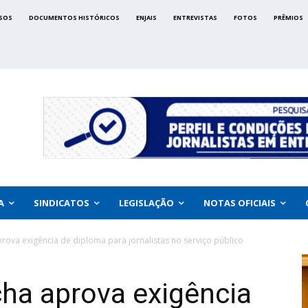
SOS
DOCUMENTOS HISTÓRICOS
ENJAIS
ENTREVISTAS
FOTOS
PRÊMIOS
A
SINDICATOS
LEGISLAÇÃO
NOTAS OFICIAIS
ova exigência de diploma para jornalistas no serviço público
ha aprova exigência