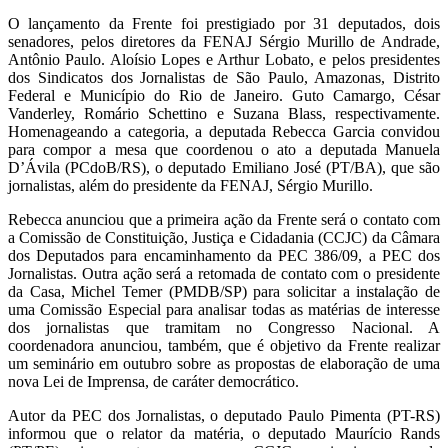
O lançamento da Frente foi prestigiado por 31 deputados, dois
senadores, pelos diretores da FENAJ Sérgio Murillo de Andrade,
Antônio Paulo. Aloísio Lopes e Arthur Lobato, e pelos presidentes
dos Sindicatos dos Jornalistas de São Paulo, Amazonas, Distrito
Federal e Município do Rio de Janeiro. Guto Camargo, César
Vanderley, Romário Schettino e Suzana Blass, respectivamente.
Homenageando a categoria, a deputada Rebecca Garcia convidou
para compor a mesa que coordenou o ato a deputada Manuela
D’Ávila (PCdoB/RS), o deputado Emiliano José (PT/BA), que são
jornalistas, além do presidente da FENAJ, Sérgio Murillo.
Rebecca anunciou que a primeira ação da Frente será o contato com
a Comissão de Constituição, Justiça e Cidadania (CCJC) da Câmara
dos Deputados para encaminhamento da PEC 386/09, a PEC dos
Jornalistas. Outra ação será a retomada de contato com o presidente
da Casa, Michel Temer (PMDB/SP) para solicitar a instalação de
uma Comissão Especial para analisar todas as matérias de interesse
dos jornalistas que tramitam no Congresso Nacional. A
coordenadora anunciou, também, que é objetivo da Frente realizar
um seminário em outubro sobre as propostas de elaboração de uma
nova Lei de Imprensa, de caráter democrático.
Autor da PEC dos Jornalistas, o deputado Paulo Pimenta (PT-RS)
informou que o relator da matéria, o deputado Maurício Rands