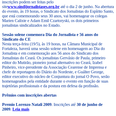
inscrições podem ser feitas pelo
site
www.sindijornalistases.org.br
até o dia 2 de junho. Na abertura
do evento, às 19 horas, o Sindicato dos Jornalistas do Espírito Santo,
que está comemorando seus 30 anos, vai homenagear os colegas
Marien Calixte e Adam Emil Czartoryski, os dois primeiros
jornalistas sindicalizados no Estado.
Sessão solene comemora Dia do Jornalista e 56 anos do
Sindicato do CE
Nesta terça-feira (19/5), às 19 horas, na Câmara Municipal de
Fortaleza, haverá uma sessão solene em homenagem ao Dia do
Jornalista e em comemoração aos 56 anos do Sindicato dos
Jornalistas do Ceará. Os jornalistas Gervásio de Paula, primeiro
editor do Mutirão, pioneiro jornal alternativo no Ceará, Izabel
Pinheiro, vice-presidente da Associação Cearense de Imprensa e
chefe de reportagem do Diário do Nordeste, e Guálter George,
editor executivo do núcleo de Conjuntura do jornal O Povo, serão
homenageados pela entidade durante o evento em função de suas
trajetórias profissionais e da postura em defesa da profissão.
Prêmios com inscrições abertas
Premio Lorenzo Natali 2009
. Inscrições até
30 de junho de
2009
.
Leia mais