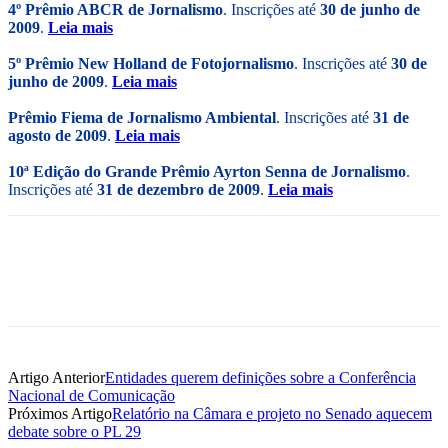
4º Prêmio ABCR de Jornalismo
. Inscrições até
30 de junho de
2009
.
Leia mais
5º Prêmio New Holland de Fotojornalismo
. Inscrições até
30 de
junho de 2009
.
Leia mais
Prêmio Fiema de Jornalismo Ambiental
. Inscrições até
31 de
agosto de 2009
.
Leia mais
10ª Edição do Grande Prêmio Ayrton Senna de Jornalismo
.
Inscrições até
31 de dezembro de 2009
.
Leia mais
Artigo Anterior
Entidades querem definições sobre a Conferência
Nacional de Comunicação
Próximos Artigo
Relatório na Câmara e projeto no Senado aquecem
debate sobre o PL 29