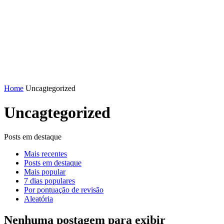
FENAJ
DIRETORIA
COMISSÃO NACIONAL DE ÉT
Home
Uncagtegorized
Uncagtegorized
Posts em destaque
Mais recentes
Posts em destaque
Mais popular
7 dias populares
Por pontuação de revisão
Aleatória
Nenhuma postagem para exibir