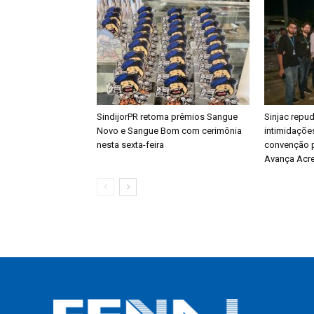
SindijorPR retoma prêmios Sangue
Sinjac repu
Novo e Sangue Bom com cerimônia
intimidações
nesta sexta-feira
convenção p
Avança Acr