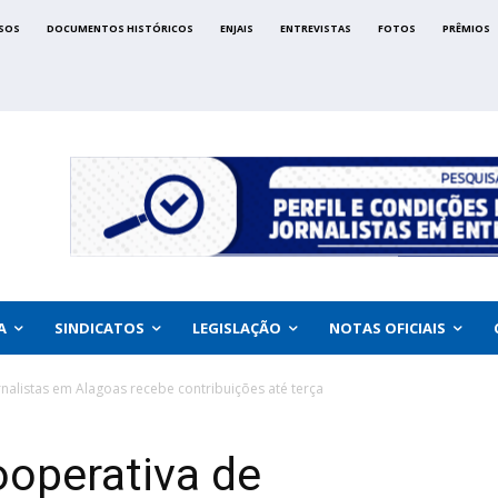
SOS
DOCUMENTOS HISTÓRICOS
ENJAIS
ENTREVISTAS
FOTOS
PRÊMIOS
A
SINDICATOS
LEGISLAÇÃO
NOTAS OFICIAIS
rnalistas em Alagoas recebe contribuições até terça
ooperativa de