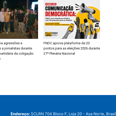
dia agressões e
FNDC aprova plataforma de 20
 a jornalistas durante
pontos para as eleições 2026 durante
artidária da coligação
27ª Plenária Nacional
e
Endereço:
SCLRN 704 Bloco F, Loja 20 - Asa Norte, Brasíl