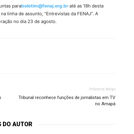
untas para
boletim@fenaj.org.br
até as 18h desta
, na linha de assunto, “Entrevistas da FENAJ”. A
eração no dia 23 de agosto.
Próximos Artigo
s
Tribunal reconhece funções de jornalistas em TV
no Amapá
S DO AUTOR