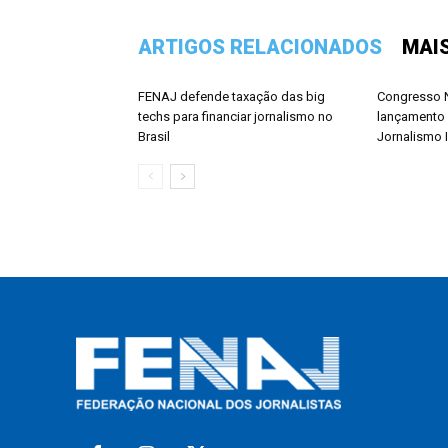
ARTIGOS RELACIONADOS
MAI
FENAJ defende taxação das big
Congresso N
techs para financiar jornalismo no
lançamento 
Brasil
Jornalismo 