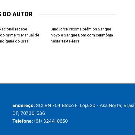
S DO AUTOR
acional recebe
SindijorPR retoma prêmios Sangue
do primeiro Manual de
Novo e Sangue Bom com cerimônia
Indígena do Brasil
nesta sexta-feira
Endereço:
SCLRN 704 Bloco F, Loja 20 - Asa Norte, Brasíl
DF, 70730-536
Telefone:
(61) 3244-0650