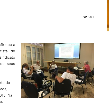
1231
nfirmou a
tista de
Sindicato
 de seus
nte do
rada,
015. Na
e.