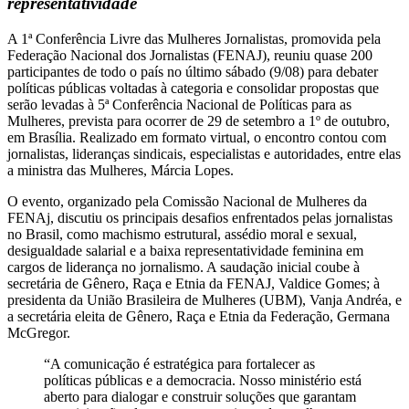
representatividade
A 1ª Conferência Livre das Mulheres Jornalistas, promovida pela
Federação Nacional dos Jornalistas (FENAJ), reuniu quase 200
participantes de todo o país no último sábado (9/08) para debater
políticas públicas voltadas à categoria e consolidar propostas que
serão levadas à 5ª Conferência Nacional de Políticas para as
Mulheres, prevista para ocorrer de 29 de setembro a 1º de outubro,
em Brasília. Realizado em formato virtual, o encontro contou com
jornalistas, lideranças sindicais, especialistas e autoridades, entre elas
a ministra das Mulheres, Márcia Lopes.
O evento, organizado pela Comissão Nacional de Mulheres da
FENAj, discutiu os principais desafios enfrentados pelas jornalistas
no Brasil, como machismo estrutural, assédio moral e sexual,
desigualdade salarial e a baixa representatividade feminina em
cargos de liderança no jornalismo. A saudação inicial coube à
secretária de Gênero, Raça e Etnia da FENAJ, Valdice Gomes; à
presidenta da União Brasileira de Mulheres (UBM), Vanja Andréa, e
a secretária eleita de Gênero, Raça e Etnia da Federação, Germana
McGregor.
“A comunicação é estratégica para fortalecer as
políticas públicas e a democracia. Nosso ministério está
aberto para dialogar e construir soluções que garantam