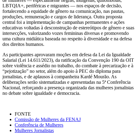
de mulheres — especialmente negras, indígenas, quilombolas,
LBTQIA+, periféricas e migrantes — nos espaços de decisão,
fortalecendo a equidade de gênero na comunicação, nas pautas,
produções, remuneração e cargos de liderança. Outra proposta
central foi a implementação de campanhas permanentes e ações
educativas voltadas à desconstrução de estereótipos de gênero e suas
intersecções, valorizando vozes femininas diversas e promovendo
uma cultura midiática baseada no respeito à diversidade e na defesa
dos direitos humanos.
As participantes aprovaram moções em defesa da Lei da Igualdade
Salarial (Lei 14.611/2023), da ratificação da Convenção 190 da OIT
sobre violência e assédio no trabalho, do combate à precarização e à
“pejotização” no setor, além do apoio à PEC do diploma para
jornalistas, e de aplausos à companheira Kardé Mourão. As
deliberações serão sistematizadas e apresentadas na 5ª Conferência
Nacional, reforçando a presença organizada das mulheres jornalistas
no debate sobre igualdade e democracia.
FONTE
Comissão de Mulheres da FENAJ
Conferência de Mulheres
Mulheres Jornalistas