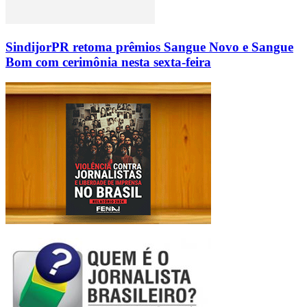
SindijorPR retoma prêmios Sangue Novo e Sangue
Bom com cerimônia nesta sexta-feira