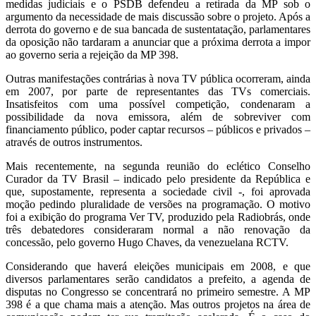
medidas judiciais e o PSDB defendeu a retirada da MP sob o
argumento da necessidade de mais discussão sobre o projeto. Após a
derrota do governo e de sua bancada de sustentatação, parlamentares
da oposição não tardaram a anunciar que a próxima derrota a impor
ao governo seria a rejeição da MP 398.
Outras manifestações contrárias à nova TV pública ocorreram, ainda
em 2007, por parte de representantes das TVs comerciais.
Insatisfeitos com uma possível competição, condenaram a
possibilidade da nova emissora, além de sobreviver com
financiamento público, poder captar recursos – públicos e privados –
através de outros instrumentos.
Mais recentemente, na segunda reunião do eclético Conselho
Curador da TV Brasil – indicado pelo presidente da República e
que, supostamente, representa a sociedade civil -, foi aprovada
moção pedindo pluralidade de versões na programação. O motivo
foi a exibição do programa Ver TV, produzido pela Radiobrás, onde
três debatedores consideraram normal a não renovação da
concessão, pelo governo Hugo Chaves, da venezuelana RCTV.
Considerando que haverá eleições municipais em 2008, e que
diversos parlamentares serão candidatos a prefeito, a agenda de
disputas no Congresso se concentrará no primeiro semestre. A MP
398 é a que chama mais a atenção. Mas outros projetos na área de