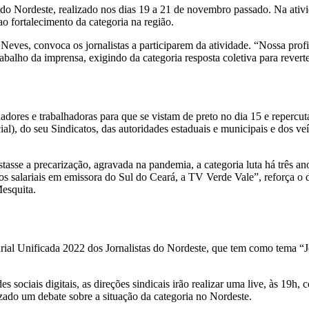
 do Nordeste, realizado nos dias 19 a 21 de novembro passado. Na ativi
 fortalecimento da categoria na região.
 Neves, convoca os jornalistas a participarem da atividade. “Nossa pro
alho da imprensa, exigindo da categoria resposta coletiva para reverter
hadores e trabalhadoras para que se vistam de preto no dia 15 e repercu
al), do seu Sindicatos, das autoridades estaduais e municipais e dos v
stasse a precarização, agravada na pandemia, a categoria luta há três 
asos salariais em emissora do Sul do Ceará, a TV Verde Vale”, reforça o
Mesquita.
 Unificada 2022 dos Jornalistas do Nordeste, que tem como tema “Jorn
es sociais digitais, as direções sindicais irão realizar uma live, às 19
izado um debate sobre a situação da categoria no Nordeste.