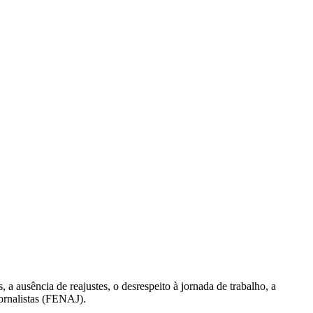
CARTEIRAS DE JORNALISTAS
CONTATO
PEC DO DIPLOMA
s, a ausência de reajustes, o desrespeito à jornada de trabalho, a
Jornalistas (FENAJ).