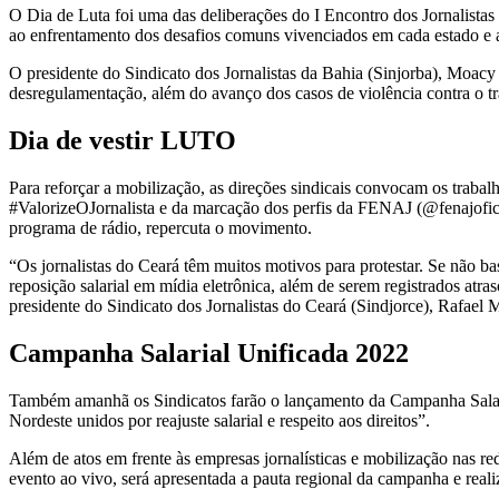
O Dia de Luta foi uma das deliberações do I Encontro dos Jornalistas
ao enfrentamento dos desafios comuns vivenciados em cada estado e ao
O presidente do Sindicato dos Jornalistas da Bahia (Sinjorba), Moacy
desregulamentação, além do avanço dos casos de violência contra o trab
Dia de vestir LUTO
Para reforçar a mobilização, as direções sindicais convocam os trabal
#ValorizeOJornalista e da marcação dos perfis da FENAJ (@fenajofici
programa de rádio, repercuta o movimento.
“Os jornalistas do Ceará têm muitos motivos para protestar. Se não ba
reposição salarial em mídia eletrônica, além de serem registrados atr
presidente do Sindicato dos Jornalistas do Ceará (Sindjorce), Rafael 
Campanha Salarial Unificada 2022
Também amanhã os Sindicatos farão o lançamento da Campanha Salarial
Nordeste unidos por reajuste salarial e respeito aos direitos”.
Além de atos em frente às empresas jornalísticas e mobilização nas red
evento ao vivo, será apresentada a pauta regional da campanha e real