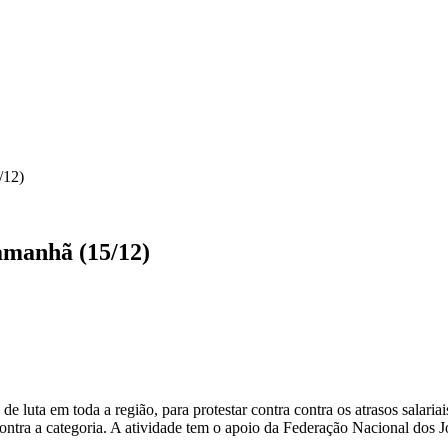
ICA
SINDICATOS
LEGISLAÇÃO
NOTAS OFICIAIS
/12)
 amanhã (15/12)
de luta em toda a região, para protestar contra contra os atrasos salariai
contra a categoria. A atividade tem o apoio da Federação Nacional dos 