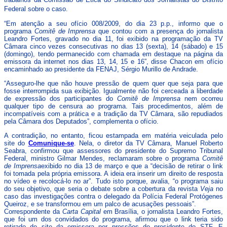
Federal sobre o caso.
“Em atenção a seu ofício 008/2009, do dia 23 p.p., informo que o
programa
Comitê de Imprensa
que contou com a presença do jornalista
Leandro Fortes, gravado no dia 11, foi exibido na programação da TV
Câmara cinco vezes consecutivas no dias 13 (sexta), 14 (sábado) e 15
(domingo), tendo permanecido com chamada em destaque na página da
emissora da internet nos dias 13, 14, 15 e 16”, disse Chacon em ofício
encaminhado ao presidente da FENAJ, Sérgio Murillo de Andrade.
“Asseguro-lhe que não houve pressão de quem quer que seja para que
fosse interrompida sua exibição. Igualmente não foi cerceada a liberdade
de expressão dos participantes do
Comitê de Imprensa
nem ocorreu
qualquer tipo de censura ao programa. Tais procedimentos, além de
incompatíveis com a prática e a tradição da TV Câmara, são repudiados
pela Câmara dos Deputados”, complementa o ofício.
A contradição, no entanto, ficou estampada em matéria veiculada pelo
site do
Comunique-se
. Nela, o diretor da TV Câmara, Manuel Roberto
Seabra, confirmou que assessores do presidente do Supremo Tribunal
Federal, ministro Gilmar Mendes, reclamaram sobre o programa
Comitê
de Imprensa
exibido no dia 13 de março e que a “decisão de retirar o link
foi tomada pela própria emissora. A ideia era inserir um direito de resposta
no vídeo e recolocá-lo no ar”. Tudo isto porque, avalia, “o programa saiu
do seu objetivo, que seria o debate sobre a cobertura da revista
Veja
no
caso das investigações contra o delegado da Polícia Federal Protógenes
Queiroz, e se transformou em um palco de acusações pessoais”.
Correspondente da
Carta Capital
em Brasília, o jornalista Leandro Fortes,
que foi um dos convidados do programa, afirmou que o link teria sido
retirado do site da emissora por pressões do presidente do STF. E