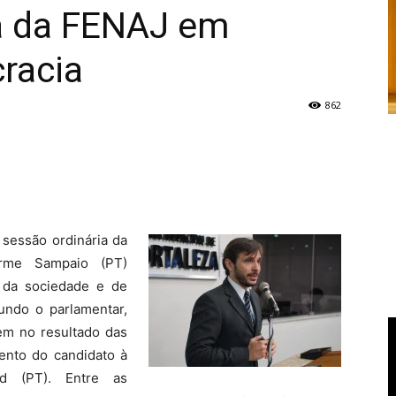
a da FENAJ em
racia
862
 sessão ordinária da
herme Sampaio (PT)
 da sociedade e de
undo o parlamentar,
tem no resultado das
ento do candidato à
ad (PT). Entre as