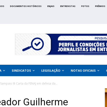
SOS
DOCUMENTOS HISTÓRICOS
ENJAIS
ENTREVISTAS
FOTOS
PRÊMIOS
A
SINDICATOS
LEGISLAÇÃO
NOTAS OFICIAIS
Sampaio lê Carta da FENAJ em defesa da...
eador Guilherme