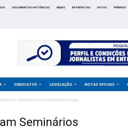
SOS
DOCUMENTOS HISTÓRICOS
ENJAIS
ENTREVISTAS
FOTOS
PRÊMIOS
A
SINDICATOS
LEGISLAÇÃO
NOTAS OFICIAIS
eminários sobre Reforma Universitária e Estágio
ram Seminários