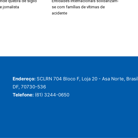
nde quebra de sigilo
Entidades internacionais solidarizam-
e jornalista
se com famílias de vítimas de
acidente
Endereço:
SCLRN 704 Bloco F, Loja 20 - Asa Norte, Brasíl
DF, 70730-536
Telefone:
(61) 3244-0650