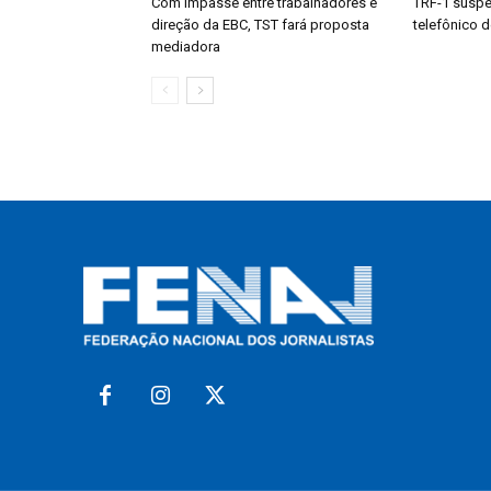
Com impasse entre trabalhadores e
TRF-1 suspe
direção da EBC, TST fará proposta
telefônico d
mediadora