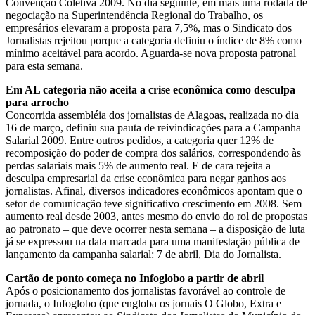
Convenção Coletiva 2009. No dia seguinte, em mais uma rodada de
negociação na Superintendência Regional do Trabalho, os
empresários elevaram a proposta para 7,5%, mas o Sindicato dos
Jornalistas rejeitou porque a categoria definiu o índice de 8% como
mínimo aceitável para acordo. Aguarda-se nova proposta patronal
para esta semana.
Em AL categoria não aceita a crise econômica como desculpa
para arrocho
Concorrida assembléia dos jornalistas de Alagoas, realizada no dia
16 de março, definiu sua pauta de reivindicações para a Campanha
Salarial 2009. Entre outros pedidos, a categoria quer 12% de
recomposição do poder de compra dos salários, correspondendo às
perdas salariais mais 5% de aumento real. E de cara rejeita a
desculpa empresarial da crise econômica para negar ganhos aos
jornalistas. Afinal, diversos indicadores econômicos apontam que o
setor de comunicação teve significativo crescimento em 2008. Sem
aumento real desde 2003, antes mesmo do envio do rol de propostas
ao patronato – que deve ocorrer nesta semana – a disposição de luta
já se expressou na data marcada para uma manifestação pública de
lançamento da campanha salarial: 7 de abril, Dia do Jornalista.
Cartão de ponto começa no Infoglobo a partir de abril
Após o posicionamento dos jornalistas favorável ao controle de
jornada, o Infoglobo (que engloba os jornais O Globo, Extra e