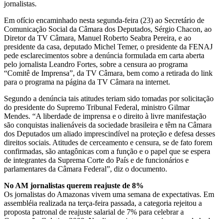
jornalistas.
Em ofício encaminhado nesta segunda-feira (23) ao Secretário de
Comunicação Social da Câmara dos Deputados, Sérgio Chacon, ao
Diretor da TV Câmara, Manuel Roberto Seabra Pereira, e ao
presidente da casa, deputado Michel Temer, o presidente da FENAJ
pede esclarecimentos sobre a denúncia formulada em carta aberta
pelo jornalista Leandro Fortes, sobre a censura ao programa
“Comitê de Imprensa”, da TV Câmara, bem como a retirada do link
para o programa na página da TV Câmara na internet.
Segundo a denúncia tais atitudes teriam sido tomadas por solicitação
do presidente do Supremo Tribunal Federal, ministro Gilmar
Mendes. “A liberdade de imprensa e o direito à livre manifestação
são conquistas inalienáveis da sociedade brasileira e têm na Câmara
dos Deputados um aliado imprescindível na proteção e defesa desses
direitos sociais. Atitudes de cerceamento e censura, se de fato forem
confirmadas, são antagônicas com a função e o papel que se espera
de integrantes da Suprema Corte do País e de funcionários e
parlamentares da Câmara Federal”, diz o documento.
No AM jornalistas querem reajuste de 8%
Os jornalistas do Amazonas vivem uma semana de expectativas. Em
assembléia realizada na terça-feira passada, a categoria rejeitou a
proposta patronal de reajuste salarial de 7% para celebrar a