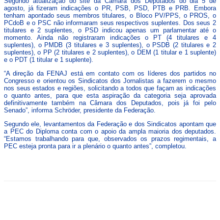
Segundo atualização do site da Câmara dos Deputados do dia 5 de
agosto, já fizeram indicações o PR, PSB, PSD, PTB e PRB. Embora
tenham apontado seus membros titulares, o Bloco PV/PPS, o PROS, o
PCdoB e o PSC não informaram seus respectivos suplentes. Dos seus 2
titulares e 2 suplentes, o PSD indicou apenas um parlamentar até o
momento. Ainda não registraram indicações o PT (4 titulares e 4
suplentes), o PMDB (3 titulares e 3 suplentes), o PSDB (2 titulares e 2
suplentes), o PP (2 titulares e 2 suplentes), o DEM (1 titular e 1 suplente)
e o PDT (1 titular e 1 suplente).
“A direção da FENAJ está em contato com os líderes dos partidos no
Congresso e orientou os Sindicatos dos Jornalistas a fazerem o mesmo
nos seus estados e regiões, solicitando a todos que façam as indicações
o quanto antes, para que esta aspiração da categoria seja aprovada
definitivamente também na Câmara dos Deputados, pois já foi pelo
Senado”, informa Schröder, presidente da Federação.
Segundo ele, levantamentos da Federação e dos Sindicatos apontam que
a PEC do Diploma conta com o apoio da ampla maioria dos deputados.
“Estamos trabalhando para que, observados os prazos regimentais, a
PEC esteja pronta para ir a plenário o quanto antes”, completou.