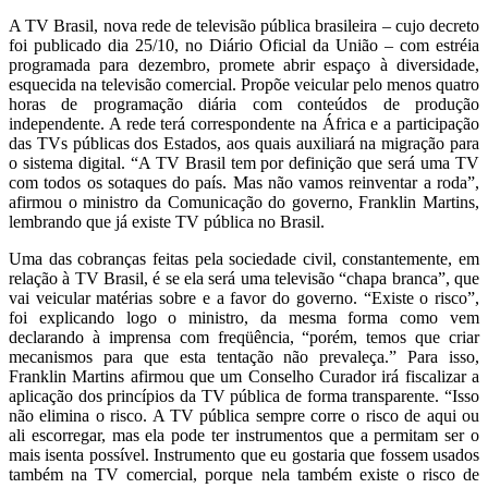
A TV Brasil, nova rede de televisão pública brasileira – cujo decreto
foi publicado dia 25/10, no Diário Oficial da União – com estréia
programada para dezembro, promete abrir espaço à diversidade,
esquecida na televisão comercial. Propõe veicular pelo menos quatro
horas de programação diária com conteúdos de produção
independente. A rede terá correspondente na África e a participação
das TVs públicas dos Estados, aos quais auxiliará na migração para
o sistema digital. “A TV Brasil tem por definição que será uma TV
com todos os sotaques do país. Mas não vamos reinventar a roda”,
afirmou o ministro da Comunicação do governo, Franklin Martins,
lembrando que já existe TV pública no Brasil.
Uma das cobranças feitas pela sociedade civil, constantemente, em
relação à TV Brasil, é se ela será uma televisão “chapa branca”, que
vai veicular matérias sobre e a favor do governo. “Existe o risco”,
foi explicando logo o ministro, da mesma forma como vem
declarando à imprensa com freqüência, “porém, temos que criar
mecanismos para que esta tentação não prevaleça.” Para isso,
Franklin Martins afirmou que um Conselho Curador irá fiscalizar a
aplicação dos princípios da TV pública de forma transparente. “Isso
não elimina o risco. A TV pública sempre corre o risco de aqui ou
ali escorregar, mas ela pode ter instrumentos que a permitam ser o
mais isenta possível. Instrumento que eu gostaria que fossem usados
também na TV comercial, porque nela também existe o risco de