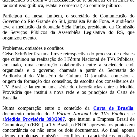
radiodifusão (pública, estatal e comercial) ao controle público.
Participou da mesa, também, o secretário de Comunicação do
Governo do Rio Grande do Sul, jornalista Paulo Fona. A audiência
teve a mediação da deputada Stela Farias, presidente da Comissão
de Serviços Públicos da Assembléia Legislativa do RS, que
organizou evento.
Problemas, omissões e conflitos
Celso Schröder fez uma breve retrospectiva do processo de debates
que culminou na realização do I Fórum Nacional de TVs Públicas,
em maio, uma construção colaborativa entre a sociedade civil
organizada e o governo, chamada a partir da Secretaria do
Audiovisual do Ministério da Cultura. O jornalista contestou a
origem da formação dos conselhos, da escolha dos conselheiros da
TV Brasil e lamentou uma série de discordâncias entre a Medida
Provisória que institui a nova rede e os princípios da Carta de
Brasília.
Numa comparação entre o conteúdo da
Carta de Brasília
,
documento oriundo do
I Fórum Nacional de TVs Públicas
, e
a
Medida Provisória 398/2007
, que institui a Empresa Brasil de
Comunicação (EBC), a TV Brasil, o FNDC apresenta os pontos em
concordância ou não entre os dois documentos. Ao final, aponta
alguns problemas, omissões, conflitos e características positivas