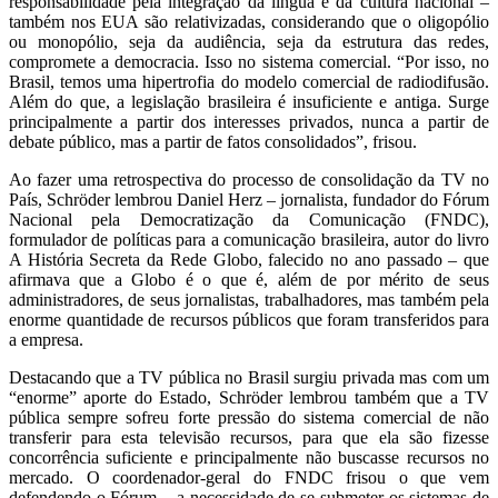
responsabilidade pela integração da língua e da cultura nacional –
também nos EUA são relativizadas, considerando que o oligopólio
ou monopólio, seja da audiência, seja da estrutura das redes,
compromete a democracia. Isso no sistema comercial. “Por isso, no
Brasil, temos uma hipertrofia do modelo comercial de radiodifusão.
Além do que, a legislação brasileira é insuficiente e antiga. Surge
principalmente a partir dos interesses privados, nunca a partir de
debate público, mas a partir de fatos consolidados”, frisou.
Ao fazer uma retrospectiva do processo de consolidação da TV no
País, Schröder lembrou Daniel Herz – jornalista, fundador do Fórum
Nacional pela Democratização da Comunicação (FNDC),
formulador de políticas para a comunicação brasileira, autor do livro
A História Secreta da Rede Globo, falecido no ano passado – que
afirmava que a Globo é o que é, além de por mérito de seus
administradores, de seus jornalistas, trabalhadores, mas também pela
enorme quantidade de recursos públicos que foram transferidos para
a empresa.
Destacando que a TV pública no Brasil surgiu privada mas com um
“enorme” aporte do Estado, Schröder lembrou também que a TV
pública sempre sofreu forte pressão do sistema comercial de não
transferir para esta televisão recursos, para que ela são fizesse
concorrência suficiente e principalmente não buscasse recursos no
mercado. O coordenador-geral do FNDC frisou o que vem
defendendo o Fórum – a necessidade de se submeter os sistemas de