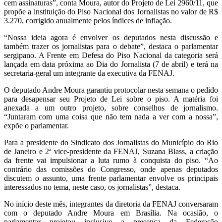
cem assinaturas”, conta Moura, autor do Projeto de Lei 2960/11, que
propõe a instituição do Piso Nacional dos Jornalistas no valor de R$
3.270, corrigido anualmente pelos índices de inflação.
“Nossa ideia agora é envolver os deputados nesta discussão e
também trazer os jornalistas para o debate”, destaca o parlamentar
sergipano. A Frente em Defesa do Piso Nacional da categoria será
lançada em data próxima ao Dia do Jornalista (7 de abril) e terá na
secretaria-geral um integrante da executiva da FENAJ.
O deputado Andre Moura garantiu protocolar nesta semana o pedido
para desapensar seu Projeto de Lei sobre o piso. A matéria foi
anexada a um outro projeto, sobre conselhos de jornalismo.
“Juntaram com uma coisa que não tem nada a ver com a nossa”,
expõe o parlamentar.
Para a presidente do Sindicato dos Jornalistas do Município do Rio
de Janeiro e 2ª vice-presidente da FENAJ, Suzana Blass, a criação
da frente vai impulsionar a luta rumo à conquista do piso. “Ao
contrário das comissões do Congresso, onde apenas deputados
discutem o assunto, uma frente parlamentar envolve os principais
interessados no tema, neste caso, os jornalistas”, destaca.
No início deste mês, integrantes da diretoria da FENAJ conversaram
com o deputado Andre Moura em Brasília. Na ocasião, o
parlamentar projetou inclusive a presença da Federação