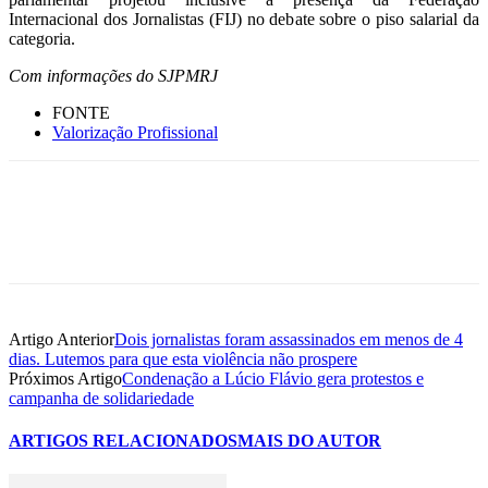
Internacional dos Jornalistas (FIJ) no debate sobre o piso salarial da
categoria.
Com informações do SJPMRJ
FONTE
Valorização Profissional
Artigo Anterior
Dois jornalistas foram assassinados em menos de 4
dias. Lutemos para que esta violência não prospere
Próximos Artigo
Condenação a Lúcio Flávio gera protestos e
campanha de solidariedade
ARTIGOS RELACIONADOS
MAIS DO AUTOR