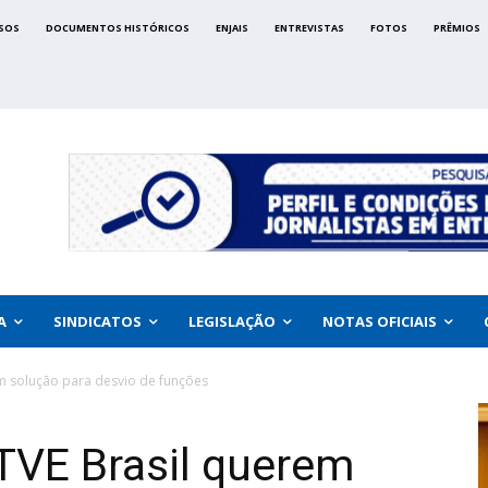
SOS
DOCUMENTOS HISTÓRICOS
ENJAIS
ENTREVISTAS
FOTOS
PRÊMIOS
A
SINDICATOS
LEGISLAÇÃO
NOTAS OFICIAIS
m solução para desvio de funções
TVE Brasil querem