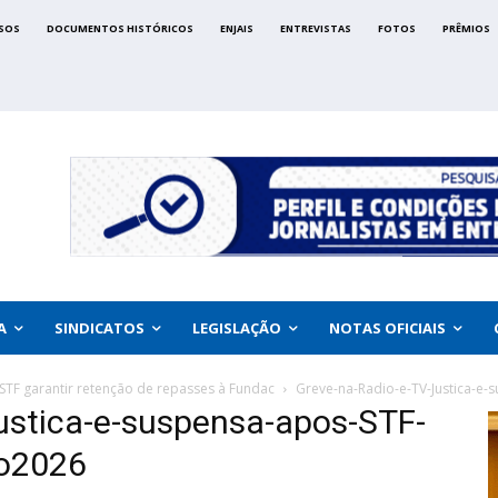
SOS
DOCUMENTOS HISTÓRICOS
ENJAIS
ENTREVISTAS
FOTOS
PRÊMIOS
A
SINDICATOS
LEGISLAÇÃO
NOTAS OFICIAIS
 STF garantir retenção de repasses à Fundac
Greve-na-Radio-e-TV-Justica-e
ustica-e-suspensa-apos-STF-
ho2026