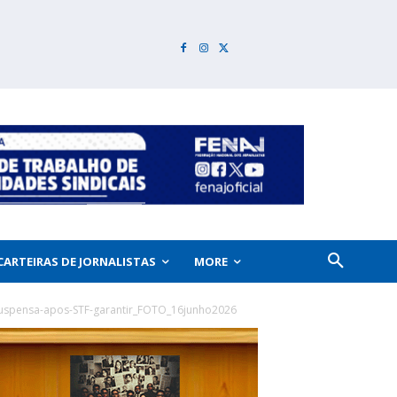
CARTEIRAS DE JORNALISTAS
MORE
-suspensa-apos-STF-garantir_FOTO_16junho2026