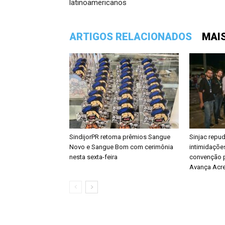
latinoamericanos
ARTIGOS RELACIONADOS
MAI
SindijorPR retoma prêmios Sangue
Sinjac repu
Novo e Sangue Bom com cerimônia
intimidações
nesta sexta-feira
convenção p
Avança Acr