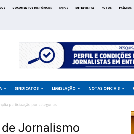
SOS
DOCUMENTOS HISTÓRICOS
ENJAIS
ENTREVISTAS
FOTOS
PRÊMIOS
A
SINDICATOS
LEGISLAÇÃO
NOTAS OFICIAIS
mplia participação por categorias
 de Jornalismo