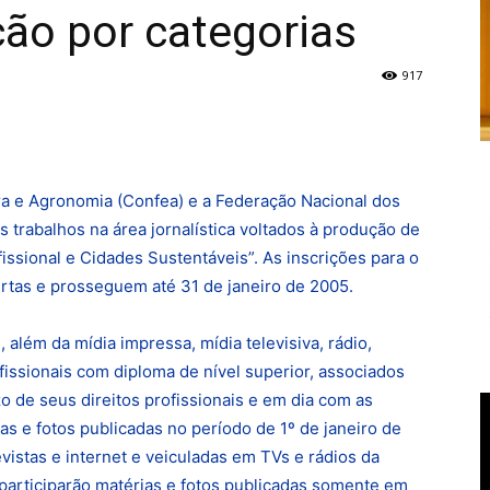
ção por categorias
917
ra e Agronomia (Confea) e a Federação Nacional dos
 trabalhos na área jornalí­stica voltados à produção de
fissional e Cidades Sustentáveis”. As inscrições para o
ertas e prosseguem até 31 de janeiro de 2005.
lém da mí­dia impressa, mí­dia televisiva, rádio,
ofissionais com diploma de ní­vel superior, associados
zo de seus direitos profissionais e em dia com as
as e fotos publicadas no perí­odo de 1º de janeiro de
evistas e internet e veiculadas em TVs e rádios da
 participarão matérias e fotos publicadas somente em