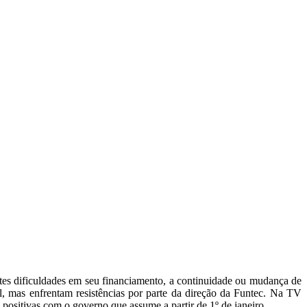
TEIRAS DE JORNALISTAS
CONTATO
MORE
antes dificuldades em seu financiamento, a continuidade ou mudança de
, mas enfrentam resistências por parte da direção da Funtec. Na TV
positivas com o governo que assume a partir de 1º de janeiro.