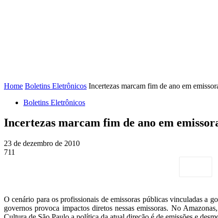
FENAJ
DIRETORIA
COMISSÃO NACIONAL DE ÉTI
Home
Boletins Eletrônicos
Incertezas marcam fim de ano em emissora
Boletins Eletrônicos
Incertezas marcam fim de ano em emissora
23 de dezembro de 2010
711
O cenário para os profissionais de emissoras públicas vinculadas a g
governos provoca impactos diretos nessas emissoras. No Amazonas, 
Cultura de São Paulo a política da atual direção é de emissões e des