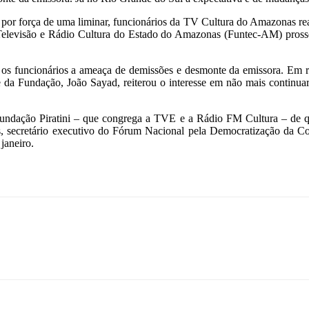
 por força de uma liminar, funcionários da TV Cultura do Amazonas rea
ão Televisão e Rádio Cultura do Estado do Amazonas (Funtec-AM) prosse
os funcionários a ameaça de demissões e desmonte da emissora. Em r
te da Fundação, João Sayad, reiterou o interesse em não mais continua
Fundação Piratini – que congrega a TVE e a Rádio FM Cultura – de q
nos, secretário executivo do Fórum Nacional pela Democratização da C
janeiro.