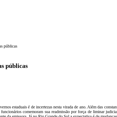
CA
SINDICATOS
LEGISLAÇÃO
NOTAS OFICIAIS
CAR
s públicas
s públicas
overnos estaduais é de incertezas nesta virada de ano. Além das const
funcionários comemoram sua readmissão por força de liminar judicial
monte da emissora. Já no Rio Grande do Sul a expectativa é de mudanças 