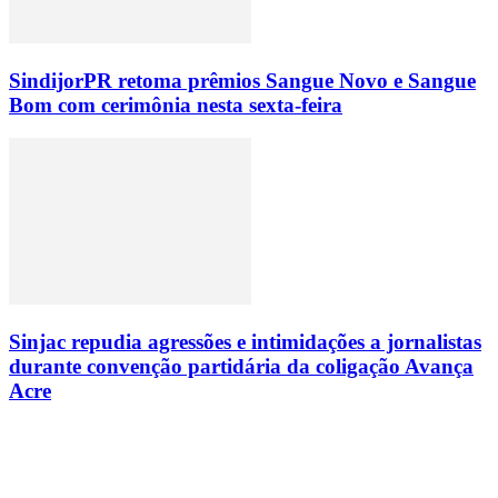
SindijorPR retoma prêmios Sangue Novo e Sangue
Bom com cerimônia nesta sexta-feira
Sinjac repudia agressões e intimidações a jornalistas
durante convenção partidária da coligação Avança
Acre