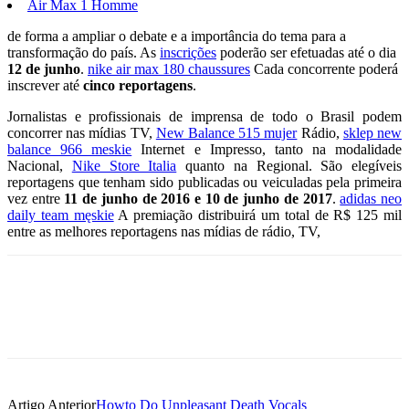
Air Max 1 Homme
de forma a ampliar o debate e a importância do tema para a
transformação do país. As
inscrições
poderão ser efetuadas até o dia
12 de junho
.
nike air max 180 chaussures
Cada concorrente poderá
inscrever até
cinco reportagens
.
Jornalistas e profissionais de imprensa de todo o Brasil podem
concorrer nas mídias TV,
New Balance 515 mujer
Rádio,
sklep new
balance 966 meskie
Internet e Impresso, tanto na modalidade
Nacional,
Nike Store Italia
quanto na Regional. São elegíveis
reportagens que tenham sido publicadas ou veiculadas pela primeira
vez entre
11 de junho de 2016 e 10 de junho de 2017
.
adidas neo
daily team męskie
A premiação distribuirá um total de R$ 125 mil
entre as melhores reportagens nas mídias de rádio, TV,
Artigo Anterior
Howto Do Unpleasant Death Vocals