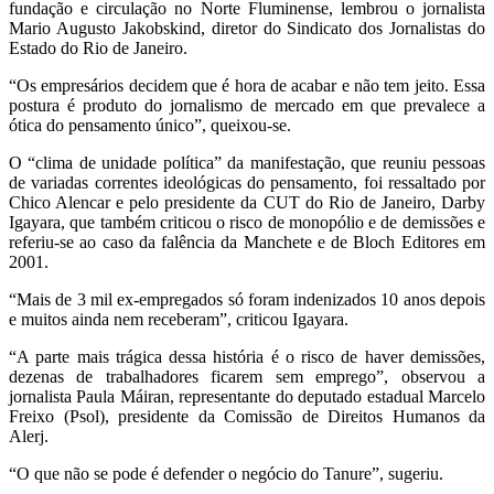
fundação e circulação no Norte Fluminense, lembrou o jornalista
Mario Augusto Jakobskind, diretor do Sindicato dos Jornalistas do
Estado do Rio de Janeiro.
“Os empresários decidem que é hora de acabar e não tem jeito. Essa
postura é produto do jornalismo de mercado em que prevalece a
ótica do pensamento único”, queixou-se.
O “clima de unidade política” da manifestação, que reuniu pessoas
de variadas correntes ideológicas do pensamento, foi ressaltado por
Chico Alencar e pelo presidente da CUT do Rio de Janeiro, Darby
Igayara, que também criticou o risco de monopólio e de demissões e
referiu-se ao caso da falência da Manchete e de Bloch Editores em
2001.
“Mais de 3 mil ex-empregados só foram indenizados 10 anos depois
e muitos ainda nem receberam”, criticou Igayara.
“A parte mais trágica dessa história é o risco de haver demissões,
dezenas de trabalhadores ficarem sem emprego”, observou a
jornalista Paula Máiran, representante do deputado estadual Marcelo
Freixo (Psol), presidente da Comissão de Direitos Humanos da
Alerj.
“O que não se pode é defender o negócio do Tanure”, sugeriu.