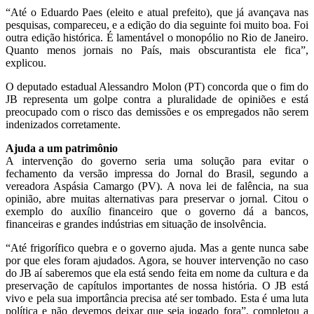
“Até o Eduardo Paes (eleito e atual prefeito), que já avançava nas
pesquisas, compareceu, e a edição do dia seguinte foi muito boa. Foi
outra edição histórica. É lamentável o monopólio no Rio de Janeiro.
Quanto menos jornais no País, mais obscurantista ele fica”,
explicou.
O deputado estadual Alessandro Molon (PT) concorda que o fim do
JB representa um golpe contra a pluralidade de opiniões e está
preocupado com o risco das demissões e os empregados não serem
indenizados corretamente.
Ajuda a um patrimônio
A intervenção do governo seria uma solução para evitar o
fechamento da versão impressa do Jornal do Brasil, segundo a
vereadora Aspásia Camargo (PV). A nova lei de falência, na sua
opinião, abre muitas alternativas para preservar o jornal. Citou o
exemplo do auxílio financeiro que o governo dá a bancos,
financeiras e grandes indústrias em situação de insolvência.
“Até frigorífico quebra e o governo ajuda. Mas a gente nunca sabe
por que eles foram ajudados. Agora, se houver intervenção no caso
do JB aí saberemos que ela está sendo feita em nome da cultura e da
preservação de capítulos importantes de nossa história. O JB está
vivo e pela sua importância precisa até ser tombado. Esta é uma luta
política e não devemos deixar que seja jogado fora”, completou a