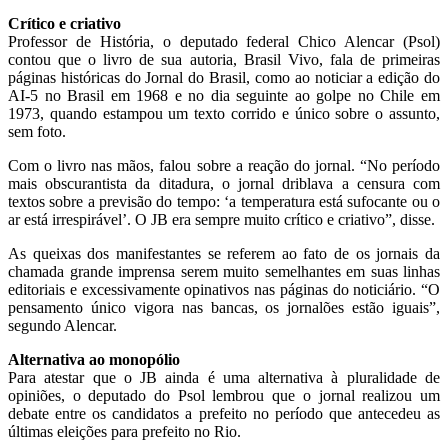
Crítico e criativo
Professor de História, o deputado federal Chico Alencar (Psol)
contou que o livro de sua autoria, Brasil Vivo, fala de primeiras
páginas históricas do Jornal do Brasil, como ao noticiar a edição do
AI-5 no Brasil em 1968 e no dia seguinte ao golpe no Chile em
1973, quando estampou um texto corrido e único sobre o assunto,
sem foto.
Com o livro nas mãos, falou sobre a reação do jornal. “No período
mais obscurantista da ditadura, o jornal driblava a censura com
textos sobre a previsão do tempo: ‘a temperatura está sufocante ou o
ar está irrespirável’. O JB era sempre muito crítico e criativo”, disse.
As queixas dos manifestantes se referem ao fato de os jornais da
chamada grande imprensa serem muito semelhantes em suas linhas
editoriais e excessivamente opinativos nas páginas do noticiário. “O
pensamento único vigora nas bancas, os jornalões estão iguais”,
segundo Alencar.
Alternativa ao monopólio
Para atestar que o JB ainda é uma alternativa à pluralidade de
opiniões, o deputado do Psol lembrou que o jornal realizou um
debate entre os candidatos a prefeito no período que antecedeu as
últimas eleições para prefeito no Rio.